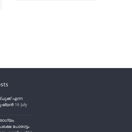
sts
ുക്ക് എന്ന
ഷ്യന്‍
16 July
ോഗ്യം
ക്ഷെ പോരാട്ടം