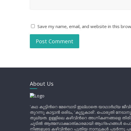
Save my name, email, and website in this brow
About Us
'കഥ കൂട്ടിന്‍റെ മേമ്പൊടി ഇല്ലാതെ യാഥാർഥ്യ ജീവ
തുറന്നു കാട്ടാൻ ഒരിടം, 'കൂട്ടുകാരി'. പൊരുതി നേടാന
തുല്യത. ഉള്ളിലെ കഴിവിന്‍റെ അഗ്നികണങ്ങളെ തിര
ചൂടിൽ ആത്മസാക്ഷാത്കാരമായി ആഗ്രഹങ്ങൾ പൊട്ടി മ
നിങ്ങളുടെ കഴിവിന്‍റെ പുതിയ നാമ്പുകൾ പടർന്നു പന