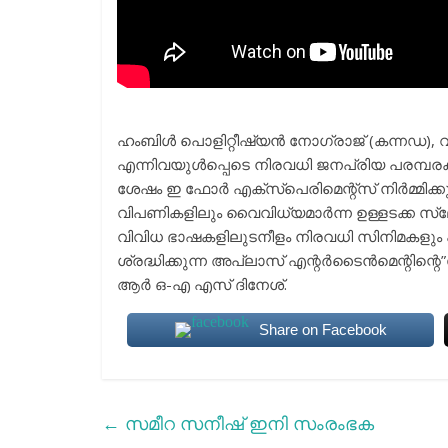
ഹംബിൾ പൊളിറ്റീഷ്യൻ നോഗ്‌രാജ് (കന്നഡ), വധം
എന്നിവയുൾപ്പെടെ നിരവധി ജനപ്രിയ പരമ്പരകൾ കണ്ടന
ശേഷം ഇ ഫോർ എക്‌സ്‌പെരിമെന്റ്‌സ് നിർമ്മിക
വിപണികളിലും വൈവിധ്യമാർന്ന ഉള്ളടക്ക സ്ലേറ
വിവിധ ഭാഷകളിലുടനീളം നിരവധി സിനിമകളും പ
ശ്രദ്ധിക്കുന്ന അപ്‌ലാസ് എന്റർടൈൻമെന്റിന
ആർ ഒ-എ എസ് ദിനേശ്.
Share on Facebook
←
സമീറ സനീഷ് ഇനി സംരംഭക