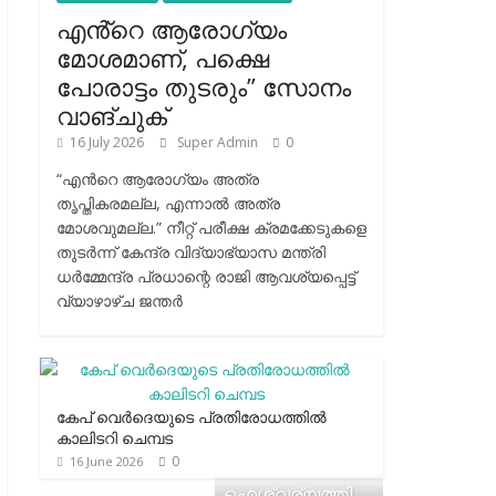
എൻ്റെ ആരോഗ്യം
മോശമാണ്, പക്ഷെ
പോരാട്ടം തുടരും” സോനം
വാങ്ചുക്
16 July 2026
Super Admin
0
“എന്‍റെ ആരോഗ്യം അത്ര
തൃപ്തികരമല്ല, എന്നാൽ അത്ര
മോശവുമല്ല.” നീറ്റ് പരീക്ഷ ക്രമക്കേടുകളെ
തുടർന്ന് കേന്ദ്ര വിദ്യാഭ്യാസ മന്ത്രി
ധർമ്മേന്ദ്ര പ്രധാന്റെ രാജി ആവശ്യപ്പെട്ട്
വ്യാഴാഴ്ച ജന്തർ
കേപ് വെര്‍ദെയുടെ പ്രതിരോധത്തില്‍
കാലിടറി ചെമ്പട
0
16 June 2026
ഐശ്വര്യത്തി