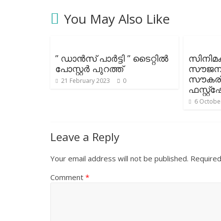
You May Also Like
” ഡാൻസ് പാർട്ടി ” ടൈറ്റിൽ
സിനിമക
പോസ്റ്റർ പുറത്ത്
സൗജന്
സൗകര്
21 February 2023
0
ഫസ്റ്റ
6 Octobe
Leave a Reply
Your email address will not be published.
Required
Comment
*