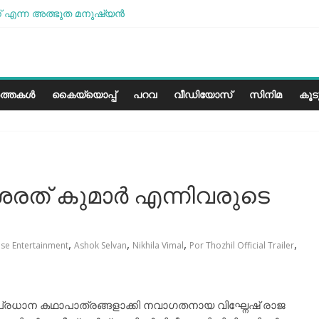
 എന്ന അത്ഭുത മനുഷ്യന്‍
മോശമാണ്, പക്ഷെ പോരാട്ടം തുടരും” സോനം വാങ്ചുക്
േരളത്തിലെ കാലാവസ്ഥയ്ക്ക്അനുയോജ്യമോ?..
പാരീസ് മിഠായികള്‍
ത്തകൾ
കൈയ്യൊപ്പ്
പറവ
വീഡിയോസ്
സിനിമ
കൂ
് കുമാർ എന്നിവരുടെ
,
,
,
,
se Entertainment
Ashok Selvan
Nikhila Vimal
Por Thozhil Official Trailer
ധാന കഥാപാത്രങ്ങളാക്കി നവാഗതനായ വിഘ്നേഷ് രാജ