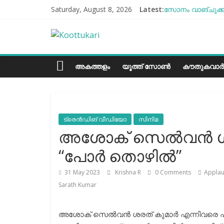
Skip
Saturday, August 8, 2026
Latest:
സോനം വാങ്ചുക്ക്
to
എൻ്റെ ആരോഗ്യം 
content
Koottukari
ബീന്‍സ് കൃഷി ക
തക്കാളി ചോറ്
ചില്ലുഭരണിയിലെ 
Kottukari
അകത്തളം
യൂത്ത് സോൺ
കൗതുകവാർ
ട്രെൻഡിങ് വീഡിയോ
സിനിമ
അശോക് സെൽവൻ ശരത
“പോർ തൊഴിൽ”
31 May 2023
Krishna R
0 Comments
Applau
Sarath Kumar
അശോക് സെൽവൻ ശരത് കുമാർ എന്നിവരെ പ്ര