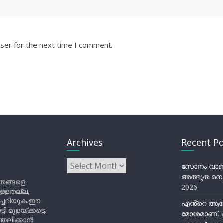
ser for the next time I comment.
Archives
Recent Po
Archives
സോനം വാങ്ച
അത്ഭുത മനു
ിതങ്ങളെ
2026
ുള്ളതല്ല,
ിച്ചറിയുക.ഈ
എൻ്റെ ആര
ുളയ്ക്കട്ടെ.
മോശമാണ്, പ
്തലിക്കാൻ