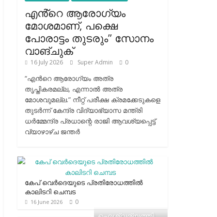
എൻ്റെ ആരോഗ്യം
മോശമാണ്, പക്ഷെ
പോരാട്ടം തുടരും” സോനം
വാങ്ചുക്
16 July 2026
Super Admin
0
“എന്‍റെ ആരോഗ്യം അത്ര
തൃപ്തികരമല്ല, എന്നാൽ അത്ര
മോശവുമല്ല.” നീറ്റ് പരീക്ഷ ക്രമക്കേടുകളെ
തുടർന്ന് കേന്ദ്ര വിദ്യാഭ്യാസ മന്ത്രി
ധർമ്മേന്ദ്ര പ്രധാന്റെ രാജി ആവശ്യപ്പെട്ട്
വ്യാഴാഴ്ച ജന്തർ
കേപ് വെര്‍ദെയുടെ പ്രതിരോധത്തില്‍
കാലിടറി ചെമ്പട
0
16 June 2026
ഐശ്വര്യത്തി