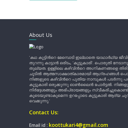
About Us
'കഥ കൂട്ടിന്‍റെ മേമ്പൊടി ഇല്ലാതെ യാഥാർഥ്യ ജീവ
തുറന്നു കാട്ടാൻ ഒരിടം, 'കൂട്ടുകാരി'. പൊരുതി നേടാന
തുല്യത. ഉള്ളിലെ കഴിവിന്‍റെ അഗ്നികണങ്ങളെ തിര
ചൂടിൽ ആത്മസാക്ഷാത്കാരമായി ആഗ്രഹങ്ങൾ പൊട്ടി മ
നിങ്ങളുടെ കഴിവിന്‍റെ പുതിയ നാമ്പുകൾ പടർന്നു പന
കൂട്ടുകാരി ഒരുക്കുന്നു ഓൺലൈൻ പോർട്ടൽ. നിങ്ങ
നിർദ്ദേശങ്ങളും അഭിപ്രായങ്ങളും സ്വീകരിച്ചുകൊണ്ട്
കൂടെയുണ്ടാകുമെന്ന ഉറപ്പോടെ കൂട്ടുകാരി ആദ്യ ചുവട്
വെക്കുന്നു.'
Contact Us:
koottukari4@gmail.com
Email id :