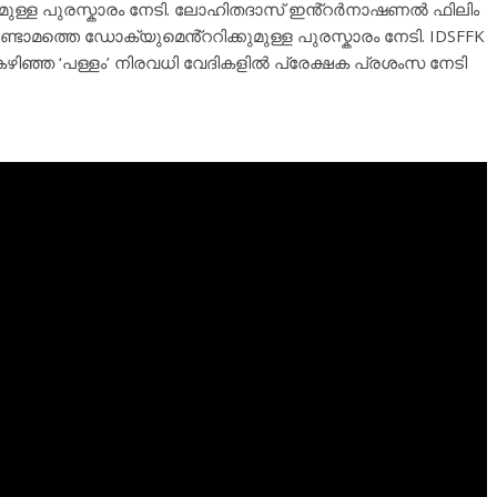
നുമുള്ള പുരസ്കാരം നേടി. ലോഹിതദാസ് ഇൻ്റർനാഷണൽ ഫിലിം
രണ്ടാമത്തെ ഡോക്യുമെൻ്ററിക്കുമുള്ള പുരസ്കാരം നേടി. IDSFFK
ഴിഞ്ഞ ‘പള്ളം’ നിരവധി വേദികളിൽ പ്രേക്ഷക പ്രശംസ നേടി