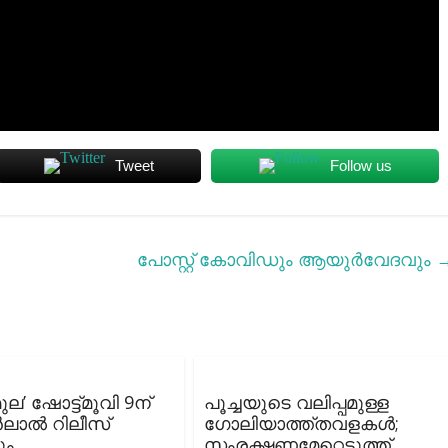
Tweet
Follow us
പോസ്റ്റ് കോവിഡും ആയുര്‍വേദവും
ുല’ ഷോട്ട്മൂവി 9ന്
പൂച്ചയുടെ വലിപ്പമുള്ള
ാൽ റിലീസ്
ഗോലിയാത്ത്തവളകള്‍;
ും
സംരക്ഷണമേറ്റെടുത്ത്