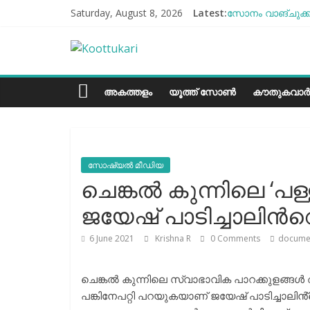
Skip
Saturday, August 8, 2026
Latest:
സോനം വാങ്ചുക്ക്
to
എൻ്റെ ആരോഗ്യം 
content
Koottukari
ബീന്‍സ് കൃഷി ക
തക്കാളി ചോറ്
ചില്ലുഭരണിയിലെ 
Kottukari
അകത്തളം
യൂത്ത് സോൺ
കൗതുകവാർ
സോഷ്യല്‍ മീഡിയ
ചെങ്കൽ കുന്നിലെ ‘പള
ജയേഷ് പാടിച്ചാലിന്‍
6 June 2021
Krishna R
0 Comments
docume
ചെങ്കൽ കുന്നിലെ സ്വാഭാവിക പാറക്കുളങ്
പങ്കിനേപറ്റി പറയുകയാണ് ജയേഷ് പാടിച്ചാലിൻ