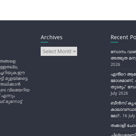
Archives
Recent Po
Archives
സോനം വാങ്ച
അത്ഭുത മനു
ിതങ്ങളെ
2026
ുള്ളതല്ല,
ിച്ചറിയുക.ഈ
എൻ്റെ ആര
ുളയ്ക്കട്ടെ.
മോശമാണ്, പ
്തലിക്കാൻ
തുടരും” സോ
ളുടെ വിലയേറിയ
July 2026
 എന്നും
 മുന്നോട്ട്
ബീന്‍സ് കൃ
കാലാവസ്ഥയ
മോ?..
16 Jul
തക്കാളി ചോറ
ചില്ലുഭരണ