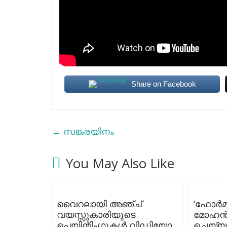
Share on Facebook
←
സങ്കരയിനം
You May Also Like
വൈറലായി അഞ്ച്
‘ഫോര്‍മ
വയസ്സുകാരിയുടെ
മോഹൻല
പെയിന്റിംഗുകള്‍ വിഡിയോ
ചെയ്യ