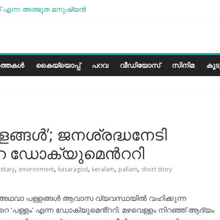
 എന്ന അത്ഭുത മനുഷ്യന്‍
മോശമാണ്, പക്ഷെ പോരാട്ടം തുടരും” സോനം വാങ്ചുക്
േരളത്തിലെ കാലാവസ്ഥയ്ക്ക്അനുയോജ്യമോ?..
പാരീസ് മിഠായികള്‍
ത്തകൾ
കൈയ്യൊപ്പ്
പറവ
വീഡിയോസ്
സിനിമ
കൂ
്ളങ്ങൾ’; ജനശ്രദ്ധനേടി
റെ ഡോക്യുമെന്‍ററി
,
,
,
,
,
ntary
environment
kasaragod
keralam
pallam
short story
ങൾ അഥവാ പള്ളങ്ങൾ ആവാസ വ്യവസ്ഥയിൽ വഹിക്കുന്ന
്റെ ‘പള്ളം’ എന്ന ഡോക്യുമെൻ്ററി. മഴവെള്ളം നിറഞ്ഞ് ആദ്യം