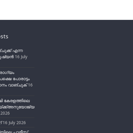
sts
ുക്ക് എന്ന
ഷ്യന്‍
16 July
ോഗ്യം
ക്ഷെ പോരാട്ടം
നം വാങ്ചുക്
16
ഷി കേരളത്തിലെ
്ക്ക്അനുയോജ്യ
y 2026
്
16 July 2026
ിയിലെ പാരീസ്