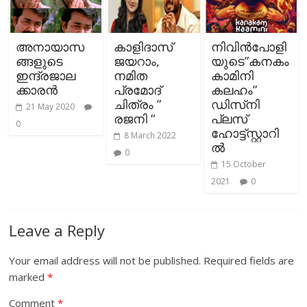
അനായാസ
കാളിദാസ്
നിവിന്‍പോളി
ങ്ങളുടെ
ജയറാം,
യുടെ”കനകം
ഇന്ദ്രജാല
നമിത
കാമിനി
ക്കാരന്‍
പ്രമോദ്
കലഹം”
ചിത്രം ”
ഡിസ്‌നി
21 May 2020
രജനി “
പ്ലസ്
0
ഹോട്ട്സ്റ്റാറി
8 March 2022
ല്‍
0
15 October
2021
0
Leave a Reply
Your email address will not be published.
Required fields are
marked
*
Comment
*