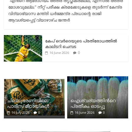
“എന്‍റെ ആരോഗ്യം അത്ര തൃപ്തികരമല്ല, എന്നാൽ അത്ര
മോശവുമല്ല.” നീറ്റ് പരീക്ഷ ക്രമക്കേടുകളെ തുടർന്ന് കേന്ദ്ര
വിദ്യാഭ്യാസ മന്ത്രി ധർമ്മേന്ദ്ര പ്രധാന്റെ രാജി
ആവശ്യപ്പെട്ട് വ്യാഴാഴ്ച ജന്തർ
കേപ് വെര്‍ദെയുടെ പ്രതിരോധത്തില്‍
കാലിടറി ചെമ്പട
0
16 June 2026
ചില്ലുഭരണിയിലെ
ഐശ്വര്യത്തിന്‍റെ
പാരീസ് മിഠായികള്‍
പ്രതീകം ഓടപ്പൂ
16 July 2026
0
16 June 2026
0