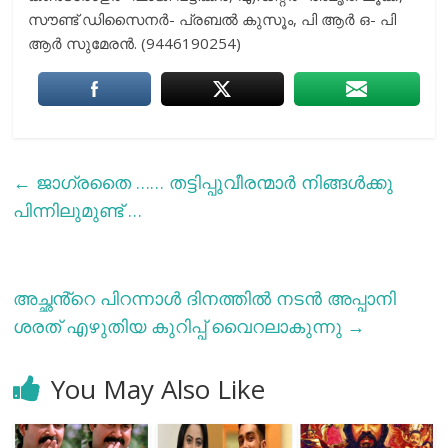
സൗണ്ട് ഡിസൈനര്‍- പ്രബല്‍ കുസൂം, പി ആര്‍ ഒ- പി
ആര്‍ സുമേരന്‍. (9446190254)
←
ജാഗ്രതൈ …… തട്ടിപ്പുവീരന്മാർ നിങ്ങൾക്കു
പിന്നിലുമുണ്ട് …
അച്ഛൻ്റെ പിറന്നാൾ ദിനത്തിൽ നടൻ അപ്പാനി
ശരത് എഴുതിയ കുറിപ്പ് വൈറലാകുന്നു
→
You May Also Like