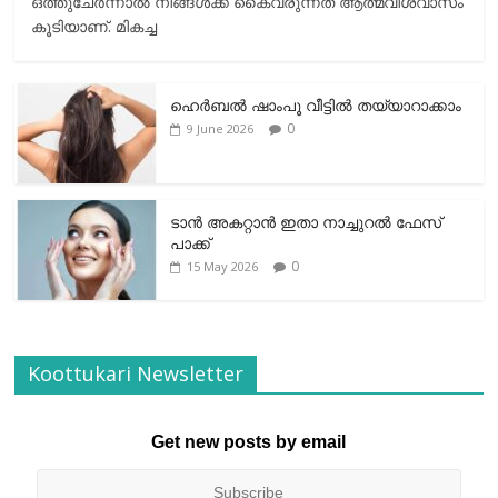
ഒത്തുചേര്‍ന്നാല്‍ നിങ്ങള്‍ക്ക് കൈവരുന്നത് ആത്മവിശ്വാസം
കൂടിയാണ്. മികച്ച
ഹെര്‍ബല്‍ ഷാംപൂ വീട്ടില്‍ തയ്യാറാക്കാം
0
9 June 2026
ടാന്‍ അകറ്റാന്‍ ഇതാ നാച്ചുറല്‍ ഫേസ്
പാക്ക്
0
15 May 2026
Koottukari Newsletter
Get new posts by email