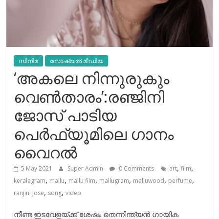
സിനിമ
സോഷ്യല്‍ മീഡിയ
‘അകലെ നിന്നുരുകും
വെണ്‍താരം’:രഞ്ജിനി
ജോസ് പാടിയ
പെര്‍ഫ്യൂമിലെ ഗാനം
വൈറൽ
,
,
5 May 2021
Super Admin
0 Comments
art
film
,
,
,
,
,
,
keralagram
mallu
mallu film
mallugram
malluwood
perfume
,
,
ranjini jose
song
video
നീണ്ട ഇടവേളയ്ക്ക് ശേഷം തെന്നിന്ത്യന്‍ ഗായിക