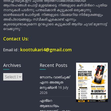
തിരിച്ചറിയുക.ഈ ചൂടിൽ ആത്മസാക്ഷാത്കാരമായി
ആഗ്രഹങ്ങൾ പൊട്ടി മുളയ്ക്കട്ടെ. നിങ്ങളുടെ കഴിവിന്‍റെ പുതിയ
നാമ്പുകൾ പടർന്നു പന്തലിക്കാൻ കൂട്ടുകാരി ഒരുക്കുന്നു
ഓൺലൈൻ പോർട്ടൽ. നിങ്ങളുടെ വിലയേറിയ നിർദ്ദേശങ്ങളും
അഭിപ്രായങ്ങളും സ്വീകരിച്ചുകൊണ്ട് എന്നും
കൂടെയുണ്ടാകുമെന്ന ഉറപ്പോടെ കൂട്ടുകാരി ആദ്യ ചുവട് മുന്നോട്ട്
വെക്കുന്നു.'
Contact Us:
koottukari4@gmail.com
Email id :
Archives
Recent Posts
Archives
സോനം വാങ്ചുക്ക്
എന്ന അത്ഭുത
മനുഷ്യന്‍
16 July
2026
എൻ്റെ
ആരോഗ്യം
മോശമാണ്, പക്ഷെ