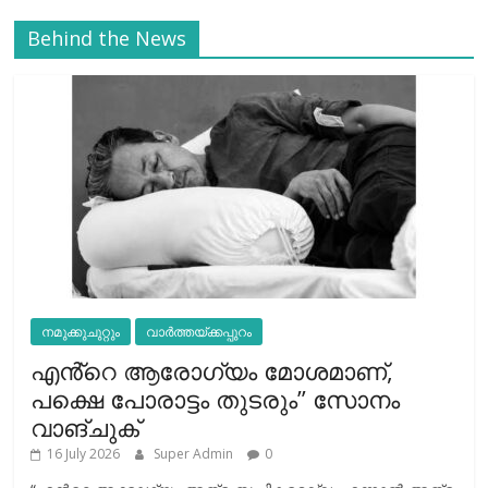
Behind the News
നമുക്കുചുറ്റും
വാർത്തയ്ക്കപ്പുറം
എൻ്റെ ആരോഗ്യം മോശമാണ്,
പക്ഷെ പോരാട്ടം തുടരും” സോനം
വാങ്ചുക്
16 July 2026
Super Admin
0