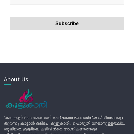
About Us
'കഥ കൂട്ടിന്‍റെ മേമ്പൊടി ഇല്ലാതെ യാഥാർഥ്യ ജീവിതങ്ങളെ
തുറന്നു കാട്ടാൻ ഒരിടം, 'കൂട്ടുകാരി'. പൊരുതി നേടാനുള്ളതല്ല,
തുല്യത. ഉള്ളിലെ കഴിവിന്‍റെ അഗ്നികണങ്ങളെ