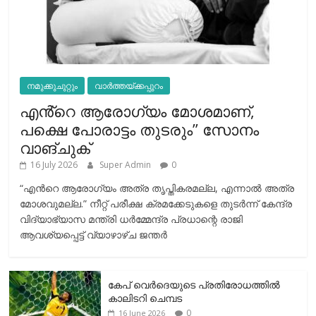
നമുക്കുചുറ്റും
വാർത്തയ്ക്കപ്പുറം
എൻ്റെ ആരോഗ്യം മോശമാണ്,
പക്ഷെ പോരാട്ടം തുടരും” സോനം
വാങ്ചുക്
16 July 2026
Super Admin
0
“എന്‍റെ ആരോഗ്യം അത്ര തൃപ്തികരമല്ല, എന്നാൽ അത്ര
മോശവുമല്ല.” നീറ്റ് പരീക്ഷ ക്രമക്കേടുകളെ തുടർന്ന് കേന്ദ്ര
വിദ്യാഭ്യാസ മന്ത്രി ധർമ്മേന്ദ്ര പ്രധാന്റെ രാജി
ആവശ്യപ്പെട്ട് വ്യാഴാഴ്ച ജന്തർ
കേപ് വെര്‍ദെയുടെ പ്രതിരോധത്തില്‍
കാലിടറി ചെമ്പട
0
16 June 2026