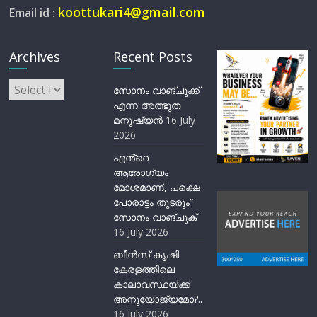
koottukari4@gmail.com
Email id :
Archives
Recent Posts
Archives
സോനം വാങ്ചുക്ക്
എന്ന അത്ഭുത
മനുഷ്യന്‍
16 July
2026
എൻ്റെ
ആരോഗ്യം
മോശമാണ്, പക്ഷെ
പോരാട്ടം തുടരും”
സോനം വാങ്ചുക്
16 July 2026
ബീന്‍സ് കൃഷി
കേരളത്തിലെ
കാലാവസ്ഥയ്ക്ക്
അനുയോജ്യമോ?..
16 July 2026