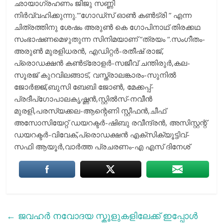
ഛായാഗ്രഹണം ജിജു സണ്ണി
നിർവ്വഹിക്കുന്നു.'”ഗോഡ്സ് ഓൺ കൺട്രി ” എന്ന
ചിത്രത്തിനു ശേഷം അരുൺ കെ ഗോപിനാഥ് തിരക്കഥ
സംഭാഷണമെഴുതുന്ന സിനിമയാണ് “ത്രയം “.സംഗീതം-
അരുൺ മുരളിധരൻ, എഡിറ്റർ-രതീഷ് രാജ്,
പ്രൊഡക്ഷൻ കൺട്രോളർ-സജീവ് ചന്തിരുർ,കല-
സൂരജ് കുറവിലങ്ങാട്, വസ്ത്രാലങ്കാരം-സുനിൽ
ജോർജ്ജ്,ബുസി ബേബി ജോൺ, മേക്കപ്പ്-
പ്രദീപ്ഗോപാലകൃഷ്ണൻ,സ്റ്റിൽസ്-നവീൻ
മുരളി,പരസ്യക്കല-ആന്റെണി സ്റ്റീഫൻ,ചീഫ്
അസോസിയേറ്റ് ഡയറക്ടർ-ഷിബു രവീന്ദ്രൻ, അസിസ്റ്റന്റ്
ഡയറക്ടർ-വിവേക്,പ്രൊഡക്ഷൻ എക്സിക്യൂട്ടിവ്-
സഫി ആയൂർ,വാർത്ത പ്രചരണം-എ എസ് ദിനേശ്
←
ജവഹർ നവോദയ സ്കൂളുകളിലേക്ക് ഇപ്പോൾ