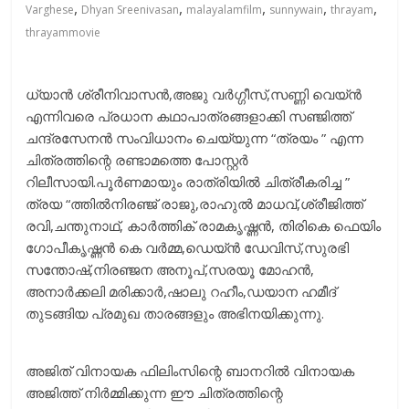
,
,
,
,
,
Varghese
Dhyan Sreenivasan
malayalamfilm
sunnywain
thrayam
thrayammovie
ധ്യാൻ ശ്രീനിവാസൻ,അജു വർഗ്ഗീസ്,സണ്ണി വെയ്ൻ
എന്നിവരെ പ്രധാന കഥാപാത്രങ്ങളാക്കി സഞ്ജിത്ത്
ചന്ദ്രസേനൻ സംവിധാനം ചെയ്യുന്ന “ത്രയം ” എന്ന
ചിത്രത്തിന്റെ രണ്ടാമത്തെ പോസ്റ്റർ
റിലീസായി.പൂർണമായും രാത്രിയിൽ ചിത്രീകരിച്ച ”
ത്രയ “ത്തിൽനിരഞ്ജ് രാജു,രാഹുൽ മാധവ്,ശ്രീജിത്ത്
രവി,ചന്തുനാഥ്, കാർത്തിക് രാമകൃഷ്ണൻ, തിരികെ ഫെയിം
ഗോപീകൃഷ്ണൻ കെ വർമ്മ,ഡെയ്ൻ ഡേവിസ്,സുരഭി
സന്തോഷ്,നിരഞ്ജന അനൂപ്,സരയൂ മോഹൻ,
അനാർക്കലി മരിക്കാർ,ഷാലു റഹീം,ഡയാന ഹമീദ്
തുടങ്ങിയ പ്രമുഖ താരങ്ങളും അഭിനയിക്കുന്നു.
അജിത് വിനായക ഫിലിംസിന്റെ ബാനറിൽ വിനായക
അജിത്ത് നിർമ്മിക്കുന്ന ഈ ചിത്രത്തിന്റെ