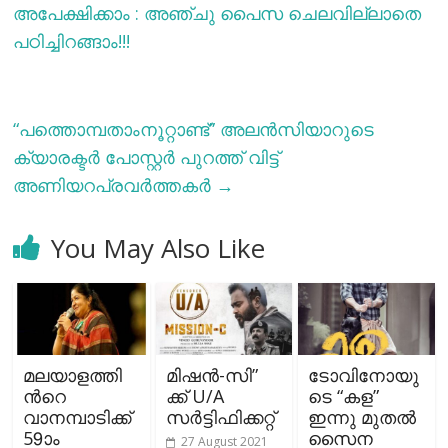
അപേക്ഷിക്കാം : അഞ്ചു പൈസ ചെലവില്ലാതെ
പഠിച്ചിറങ്ങാം!!!
“പത്തൊമ്പതാംനൂറ്റാണ്ട്” അലൻസിയാറുടെ
ക്യാരക്ടർ പോസ്റ്റർ പുറത്ത് വിട്ട്
അണിയറപ്രവര്‍ത്തകര്‍
→
You May Also Like
മലയാളത്തി
മിഷൻ-സി”
ടോവിനോയു
ന്‍റെ
ക്ക് U/A
ടെ “കള”
വാനമ്പാടിക്ക്
സർട്ടിഫിക്കറ്റ്
ഇന്നു മുതൽ
59ാം
സൈന
27 August 2021