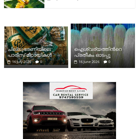
ചില്ലുഭരണിയിലെ
ഐശ്വര്യത്തിന്‍റെ
പാരീസ് മിഠായികള്‍
പ്രതീകം ഓടപ്പൂ
16 July 2026
0
16 June 2026
0