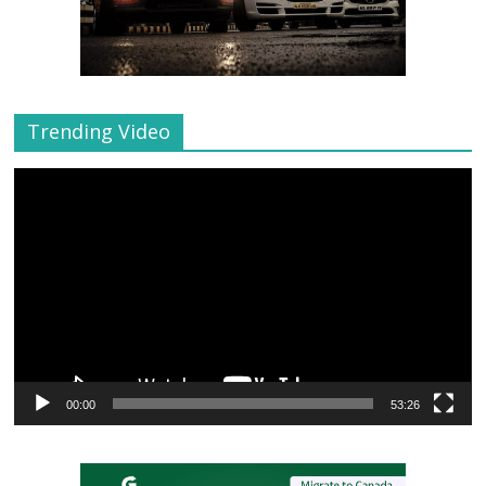
Trending Video
Video
Player
00:00
53:26