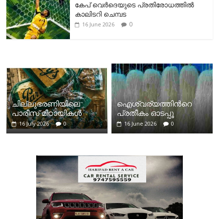
കേപ് വെര്‍ദെയുടെ പ്രതിരോധത്തില്‍
കാലിടറി ചെമ്പട
0
16 June 2026
ചില്ലുഭരണിയിലെ
ഐശ്വര്യത്തിന്‍റെ
പാരീസ് മിഠായികള്‍
പ്രതീകം ഓടപ്പൂ
16 July 2026
0
16 June 2026
0