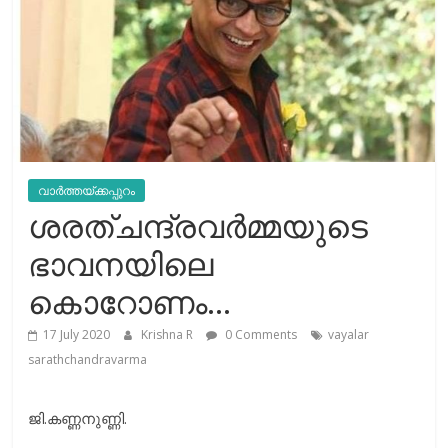
വാർത്തയ്ക്കപ്പുറം
ശരത്ചന്ദ്രവർമ്മയുടെ
ഭാവനയിലെ
കൊറോണം…
17 July 2020
Krishna R
0 Comments
vayalar
sarathchandravarma
ജി.കണ്ണനുണ്ണി.