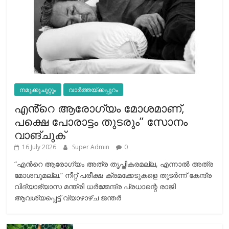
നമുക്കുചുറ്റും
വാർത്തയ്ക്കപ്പുറം
എൻ്റെ ആരോഗ്യം മോശമാണ്,
പക്ഷെ പോരാട്ടം തുടരും” സോനം
വാങ്ചുക്
16 July 2026
Super Admin
0
“എന്‍റെ ആരോഗ്യം അത്ര തൃപ്തികരമല്ല, എന്നാൽ അത്ര
മോശവുമല്ല.” നീറ്റ് പരീക്ഷ ക്രമക്കേടുകളെ തുടർന്ന് കേന്ദ്ര
വിദ്യാഭ്യാസ മന്ത്രി ധർമ്മേന്ദ്ര പ്രധാന്റെ രാജി
ആവശ്യപ്പെട്ട് വ്യാഴാഴ്ച ജന്തർ