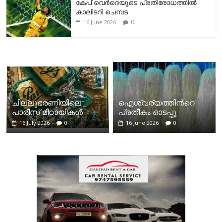
കേപ് വെര്‍ദെയുടെ പ്രതിരോധത്തില്‍
കാലിടറി ചെമ്പട
0
16 June 2026
ചില്ലുഭരണിയിലെ
ഐശ്വര്യത്തിന്‍റെ
പാരീസ് മിഠായികള്‍
പ്രതീകം ഓടപ്പൂ
16 July 2026
0
16 June 2026
0