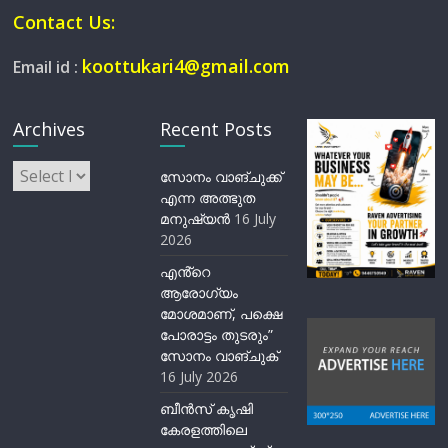
Contact Us:
koottukari4@gmail.com
Email id :
Archives
Recent Posts
Archives
സോനം വാങ്ചുക്ക്
എന്ന അത്ഭുത
മനുഷ്യന്‍
16 July
2026
എൻ്റെ
ആരോഗ്യം
മോശമാണ്, പക്ഷെ
പോരാട്ടം തുടരും”
സോനം വാങ്ചുക്
16 July 2026
ബീന്‍സ് കൃഷി
കേരളത്തിലെ