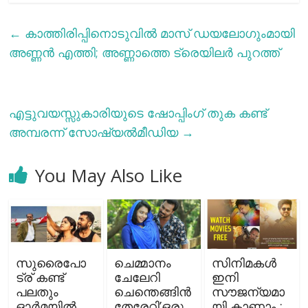
←
കാത്തിരിപ്പിനൊടുവില്‍ മാസ് ഡയലോഗുംമായി
അണ്ണന്‍ എത്തി; അണ്ണാത്തെ ട്രെയിലര്‍ പുറത്ത്
എട്ടുവയസ്സുകാരിയുടെ ഷോപ്പിംഗ് തുക കണ്ട്
അമ്പരന്ന് സോഷ്യല്‍മീഡിയ
→
You May Also Like
സുരൈപോ
ചെമ്മാനം
സിനിമകള്‍
ട്ര് കണ്ട്
ചേലേറി
ഇനി
പലതും
ചെന്തെങ്ങിന്‍
സൗജന്യമാ
ഓര്‍മയില്‍
തേരേറി’ഒരു
യി കാണാം ;