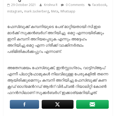
,
29 October 2021
Krishna R
0 Comments
facebook
,
,
,
instagram
mark zuckerberg
Meta
Whatsapp
ഫേസ്ബുക്ക് കമ്പനിയുടെ പേര് മാറ്റിയതായി സി.ഇഒ
മാര്‍ക്ക് സുക്കന്‍ബര്‍ഗ് അറിയിച്ചു. മെറ്റ എന്നായിരിക്കും
ഇനി കമ്പനി അറിയപ്പെടുക എന്നും അദ്ദേഹം
അറിയിച്ചു.മെറ്റ എന്ന ഗ്രീക്ക് വാക്കിനർത്ഥം
പരിമിതികൾക്കപ്പുറം എന്നാണ്.
അതേസമയം ഫേസ്ബുക്ക്, ഇൻസ്റ്റാഗ്രാം, വാട്ട്സ്ആപ്
എന്നീ പ്ലാറ്റ്ഫോമുകൾ നിലവിലുള്ള പേരുകളിൽ തന്നെ
ആയിരിക്കുമെന്നും കമ്പനി അറിയിച്ചു.ഫേ​സ്ബു​ക്ക് ക​ണ​
ക്റ്റ​ഡ് ഓ​ഗ്‌​മെ​ന്‍റ​ഡ് ആ​ന്‍റ് വി​ര്‍​ച്വ​ല്‍ റി​യാ​ലി​റ്റി കോ​ണ്‍​
ഫ​റ​ന്‍​സി​ലാ​ണ് സുക്കർബർഗ് ഇക്കാര്യമറിയിച്ചത്.