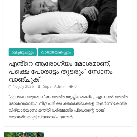
നമുക്കുചുറ്റും
വാർത്തയ്ക്കപ്പുറം
എൻ്റെ ആരോഗ്യം മോശമാണ്,
പക്ഷെ പോരാട്ടം തുടരും” സോനം
വാങ്ചുക്
16 July 2026
Super Admin
0
“എന്‍റെ ആരോഗ്യം അത്ര തൃപ്തികരമല്ല, എന്നാൽ അത്ര
മോശവുമല്ല.” നീറ്റ് പരീക്ഷ ക്രമക്കേടുകളെ തുടർന്ന് കേന്ദ്ര
വിദ്യാഭ്യാസ മന്ത്രി ധർമ്മേന്ദ്ര പ്രധാന്റെ രാജി
ആവശ്യപ്പെട്ട് വ്യാഴാഴ്ച ജന്തർ