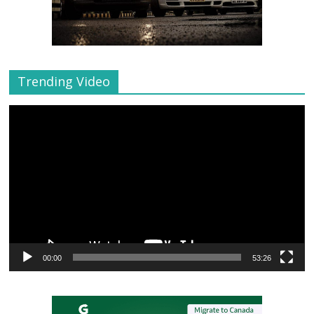
Trending Video
Video
Player
00:00
53:26