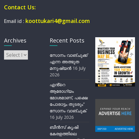
Contact Us:
koottukari4@gmail.com
Email id :
Archives
Recent Posts
Archives
സോനം വാങ്ചുക്ക്
എന്ന അത്ഭുത
മനുഷ്യന്‍
16 July
2026
എൻ്റെ
ആരോഗ്യം
മോശമാണ്, പക്ഷെ
പോരാട്ടം തുടരും”
സോനം വാങ്ചുക്
16 July 2026
ബീന്‍സ് കൃഷി
കേരളത്തിലെ