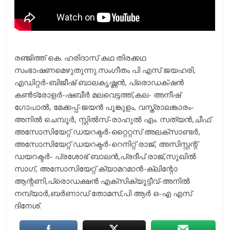
രഞ്ജിത്ത് കെ. ഹരിദാസ് കഥ തിരക്കഥ
സംഭാഷണമെഴുതുന്നു.സംഗീതം പി എസ് ജയഹരി,
എഡിറ്റർ-ബിജീഷ് ബാലകൃഷ്ണൻ, പ്രൊഡക്‌ഷൻ
കൺട്രോളർ-ഷബീർ മലവെട്ടത്ത്,കല- അനീഷ്
ഗോപാൽ, മേക്കപ്പ്-ജയൻ പൂങ്കുളം, വസ്ത്രാലങ്കാരം-
അനിൽ ചെമ്പൂർ, സ്റ്റിൽസ്-രാഹുൽ എം. സത്യൻ,ചീഫ്
അസോസിയേറ്റ് ഡയറക്ടർ-റ്റൈറ്റസ് അലക്സാണ്ടർ,
അസോസിയേറ്റ് ഡയറക്ടർ-റെനിറ്റ് രാജ്, അസിസ്റ്റന്റ്
ഡയറക്ടർ- പ്രശോഭ് ബാലൻ,പ്രദീപ് രാജ്,സുഖിൽ
സാഗ്, അസോസിയേറ്റ് ക്യാമറമാൻ-ക്ലിന്റോ
ആന്റണി,പ്രൊഡക്ഷൻ എക്സിക്യൂട്ടീവ്-അനിൽ
നമ്പ്യാർ,ബർണാഡ് തോമസ്,പി ആർ ഒ-എ എസ്
ദിനേശ്.