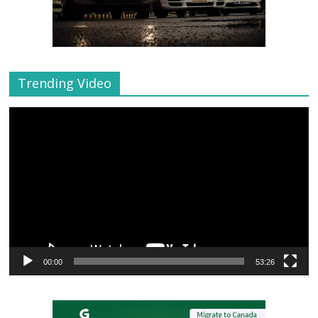
Trending Video
Video
Player
00:00
53:26