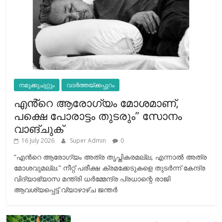
നമുക്കുചുറ്റും
വാർത്തയ്ക്കപ്പുറം
എൻ്റെ ആരോഗ്യം മോശമാണ്,
പക്ഷെ പോരാട്ടം തുടരും” സോനം
വാങ്ചുക്
16 July 2026
Super Admin
0
“എന്‍റെ ആരോഗ്യം അത്ര തൃപ്തികരമല്ല, എന്നാൽ അത്ര
മോശവുമല്ല.” നീറ്റ് പരീക്ഷ ക്രമക്കേടുകളെ തുടർന്ന് കേന്ദ്ര
വിദ്യാഭ്യാസ മന്ത്രി ധർമ്മേന്ദ്ര പ്രധാന്റെ രാജി
ആവശ്യപ്പെട്ട് വ്യാഴാഴ്ച ജന്തർ