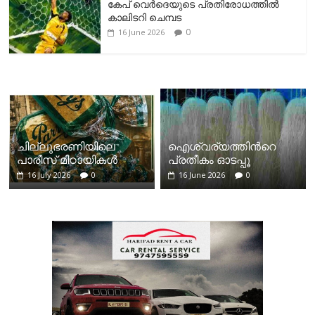
കേപ് വെര്‍ദെയുടെ പ്രതിരോധത്തില്‍
കാലിടറി ചെമ്പട
0
16 June 2026
ചില്ലുഭരണിയിലെ
ഐശ്വര്യത്തിന്‍റെ
പാരീസ് മിഠായികള്‍
പ്രതീകം ഓടപ്പൂ
16 July 2026
0
16 June 2026
0