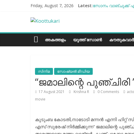
Skip
Friday, August 7, 2026
Latest:
സോനം വാങ്ചുക്ക് എ
to
എൻ്റെ ആരോഗ്യം മോ
content
Koottukari
ബീന്‍സ് കൃഷി കേര
തക്കാളി ചോറ്
ചില്ലുഭരണിയിലെ പാ
Kottukari
അകത്തളം
യൂത്ത് സോൺ
കൗതുകവാർ
സിനിമ
സോഷ്യല്‍ മീഡിയ
“ജമാലിന്റെ പുഞ്ചിരി 
17 August 2021
Krishna R
0 Comments
acto
movie
കുടുംബ കോടതി,നാടോടി മന്നന്‍ എന്നി ഹിറ്റ് 
എസ് സുരേഷ് നിര്‍മ്മിക്കുന്ന” ജമാലിന്റെ പുഞ്
താരങ്ങളായ മഞ്ജു വാര്യർ, കുഞ്ചാക്കോ ബ