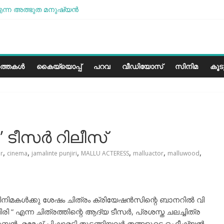
ന്ന അത്ഭുത മനുഷ്യന്‍
ശമാണ്, പക്ഷെ പോരാട്ടം തുടരും” സോനം വാങ്ചുക്
ളത്തിലെ കാലാവസ്ഥയ്ക്ക്അനുയോജ്യമോ?..
രീസ് മിഠായികള്‍
ത്തകൾ
കൈയ്യൊപ്പ്
പറവ
വീഡിയോസ്
സിനിമ
കൂ
” ടീസർ റിലീസ്
,
,
,
,
,
,
r
cinema
jamalinte punjiri
MALLU ACTERESS
malluactor
malluwood
സിനിമകള്‍ക്കു ശേഷം ചിത്രം ക്രിയേഷന്‍സിന്റെ ബാനറില്‍ വി
ചിരി ” എന്ന ചിത്രത്തിന്റെ ആദ്യ ടീസർ, പ്രശസ്ത ചലച്ചിത്ര
ോബൻ, രമേഷ് പിഷാരടി തുടങ്ങിയവർ തങ്ങളുടെ ഒഫീഷ്യൽ