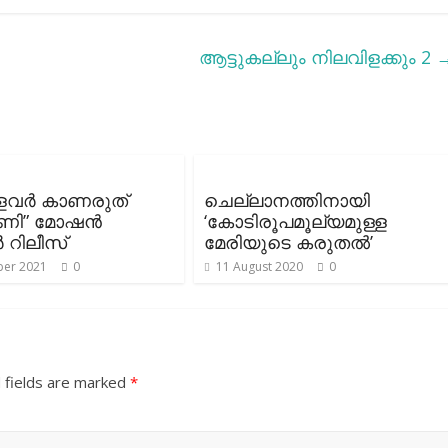
ആട്ടുകല്ലും നിലവിളക്കും 2
ളവര്‍ കാണരുത്
ചെല്ലാനത്തിനായി
ിമണി” മോഷൻ
‘കോടിരൂപമൂല്യമുള്ള
ർ റിലീസ്
മേരിയുടെ കരുതല്‍’
er 2021
0
11 August 2020
0
 fields are marked
*