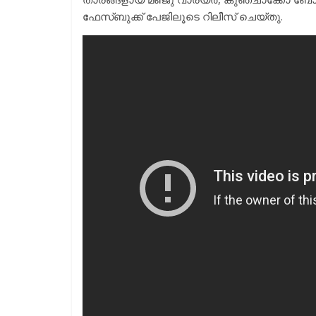
ഫേസ്ബുക്ക് പേജിലൂടെ റിലീസ് ചെയ്തു.