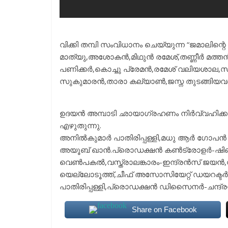
വിക്കി തമ്പി സംവിധാനം ചെയ്യുന്ന “ജമാലിന്റെ പ
മാത്യു,അശോകന്‍,മിഥുന്‍ രമേശ്,തണ്ണീര്‍ മത്ത
പണിക്കര്‍,കൊച്ചു പ്രേമന്‍,രമേശ് വലിയശാല,സു
സുകുമാരന്‍,താരാ കല്യാണ്‍,ജസ്ന തുടങ്ങിയവര
ഉദയന്‍ അമ്പാടി ഛായാഗ്രഹണം നിര്‍വ്വഹിക്
എഴുതുന്നു.
അനില്‍കുമാര്‍ പാതിരിപ്പള്ളി,മധു ആര്‍ ഗോപന്‍
അയൂബ് ഖാന്‍.പ്രൊഡക്ഷന്‍ കണ്‍ട്രോളര്‍-ഷിബു
വെണ്‍പകല്‍,വസ്ത്രാലങ്കാരം-ഇന്ദ്രന്‍സ് ജയന്‍,സ
യെല്ലോടൂത്ത്,ചീഫ് അസോസിയേറ്റ് ഡയറക്ടര്
പാതിരിപ്പള്ളി,പ്രൊഡക്ഷന്‍ ഡിസെെനര്‍-ചന്ദ്
Share on Facebook