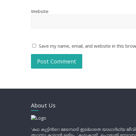
Website
Save my name, email, and website in this brow
About Us
'കഥ കൂട്ടിന്‍റെ മേമ്പൊടി ഇല്ലാതെ യാഥാർഥ്യ ജീവ
തുറന്നു കാട്ടാൻ ഒരിടം, 'കൂട്ടുകാരി'. പൊരുതി നേടാന