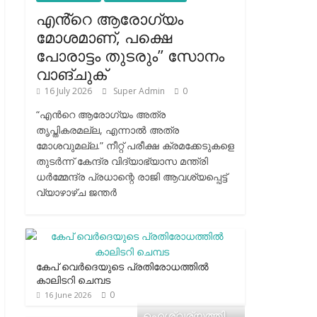
എൻ്റെ ആരോഗ്യം
മോശമാണ്, പക്ഷെ
പോരാട്ടം തുടരും” സോനം
വാങ്ചുക്
16 July 2026
Super Admin
0
“എന്‍റെ ആരോഗ്യം അത്ര
തൃപ്തികരമല്ല, എന്നാൽ അത്ര
മോശവുമല്ല.” നീറ്റ് പരീക്ഷ ക്രമക്കേടുകളെ
തുടർന്ന് കേന്ദ്ര വിദ്യാഭ്യാസ മന്ത്രി
ധർമ്മേന്ദ്ര പ്രധാന്റെ രാജി ആവശ്യപ്പെട്ട്
വ്യാഴാഴ്ച ജന്തർ
കേപ് വെര്‍ദെയുടെ പ്രതിരോധത്തില്‍
കാലിടറി ചെമ്പട
0
16 June 2026
ഐശ്വര്യത്തി