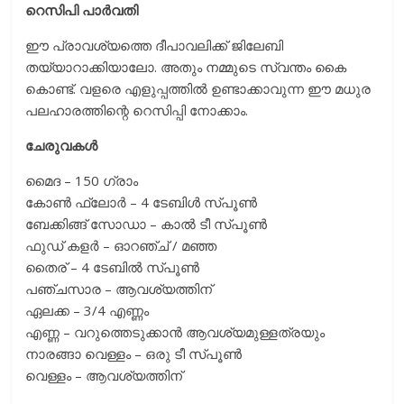
റെസിപി പാര്‍വതി
ഈ പ്രാവശ്യത്തെ ദീപാവലിക്ക് ജിലേബി
തയ്യാറാക്കിയാലോ. അതും നമ്മുടെ സ്വന്തം കൈ
കൊണ്ട്. വളരെ എളുപ്പത്തിൽ ഉണ്ടാക്കാവുന്ന ഈ മധുര
പലഹാരത്തിന്റെ റെസിപ്പി നോക്കാം.
ചേരുവകൾ
മൈദ – 150 ഗ്രാം
കോൺ ഫ്ലോർ – 4 ടേബിൾ സ്പൂൺ
ബേക്കിങ്ങ് സോഡാ – കാൽ ടീ സ്പൂൺ
ഫുഡ് കളർ – ഓറഞ്ച് / മഞ്ഞ
തൈര് – 4 ടേബിൽ സ്പൂൺ
പഞ്ചസാര – ആവശ്യത്തിന്
ഏലക്ക – 3/4 എണ്ണം
എണ്ണ – വറുത്തെടുക്കാൻ ആവശ്യമുള്ളത്രയും
നാരങ്ങാ വെള്ളം – ഒരു ടീ സ്പൂൺ
വെള്ളം – ആവശ്യത്തിന്