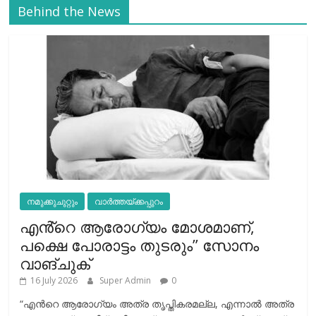
Behind the News
നമുക്കുചുറ്റും
വാർത്തയ്ക്കപ്പുറം
എൻ്റെ ആരോഗ്യം മോശമാണ്,
പക്ഷെ പോരാട്ടം തുടരും” സോനം
വാങ്ചുക്
16 July 2026
Super Admin
0
“എന്‍റെ ആരോഗ്യം അത്ര തൃപ്തികരമല്ല, എന്നാൽ അത്ര