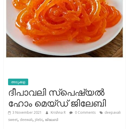
അടുക്കള
ദീപാവലി സ്പെഷ്യൽ
ഹോം മെയ്ഡ് ജിലേബി
3 November 2021
Krishna R
0 Comments
deepavali
,
,
,
sweet
deewali
jilebi
ജിലേബി