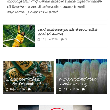
മോശവുമല്ല.” നീറ്റ് പരീക്ഷ ക്രമക്കേടുകളെ തുടർന്ന് കേന്ദ്ര
വിദ്യാഭ്യാസ മന്ത്രി ധർമ്മേന്ദ്ര പ്രധാന്റെ രാജി
ആവശ്യപ്പെട്ട് വ്യാഴാഴ്ച ജന്തർ
കേപ് വെര്‍ദെയുടെ പ്രതിരോധത്തില്‍
കാലിടറി ചെമ്പട
0
16 June 2026
ചില്ലുഭരണിയിലെ
ഐശ്വര്യത്തിന്‍റെ
പാരീസ് മിഠായികള്‍
പ്രതീകം ഓടപ്പൂ
16 July 2026
0
16 June 2026
0