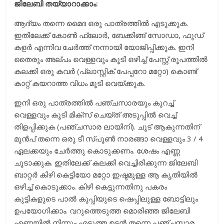
ജിലേബി തയ്യാറാക്കാം:
ആദ്യം തന്നെ മൈദ ഒരു പാത്രത്തിൽ എടുക്കുക.
ഇതിലേക്ക് കോൺ ഫ്ലോർ, ബേക്കിങ്ങ് സോഡാ, ഫുഡ്
കളർ എന്നിവ ചേർത്ത് നന്നായി യോജിപ്പിക്കുക. ഇനി
തൈരും അല്പം വെള്ളവും കൂടി ഒഴിച്ച് പേസ്റ്റ് രൂപത്തിൽ
കലക്കി ഒരു കവർ (പ്ലാസ്റ്റിക് പേപ്പറോ മറ്റോ) കൊണ്ട്
കാറ്റ് കയറാത്ത വിധം മൂടി വെയ്ക്കുക.
ഇനി ഒരു പാത്രത്തിൽ പഞ്ചസാരയും കുറച്ച്
വെള്ളവും കൂടി മിക്സ് ചെയ്ത് അടുപ്പിൽ വെച്ച്
തിളപ്പിക്കുക (പഞ്ചസാര ലായിനി). ചൂട് ആകുന്നതിന്
മുൻപ് തന്നെ ഒരു ടീ സ്പൂൺ നാരങ്ങാ വെള്ളവും 3 / 4
ഏലക്കയും ചേർത്തു കൊടുക്കണം. ശേഷം എണ്ണ
ചൂടാക്കുക. ഇതിലേക്ക് കലക്കി വെച്ചിരിക്കുന്ന ജിലേബി
ബാറ്റർ കിഴി കെട്ടിയോ മറ്റോ ഇഷ്ടമുള്ള ആ കൃതിയിൽ
ഒഴിച്ച് കൊടുക്കാം. കിഴി കെട്ടുന്നതിനു പകരം
കുട്ടികളുടെ പാൽ കുപ്പിയുടെ ഷെപ്പിലുള്ള ബോട്ടിലും
ഉപയോഗിക്കാം. വറുത്തെടുത്ത മൊരിഞ്ഞ ജിലേബി
എണ്ണയിൽ നിന്നും എടുത്ത ഉടൻ തന്നെ പഞ്ചസാര