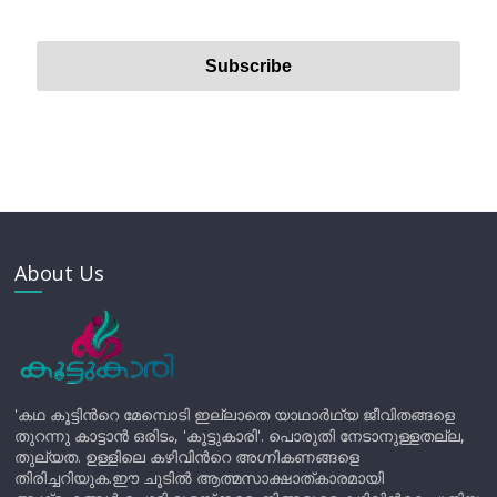
About Us
'കഥ കൂട്ടിന്‍റെ മേമ്പൊടി ഇല്ലാതെ യാഥാർഥ്യ ജീവിതങ്ങളെ
തുറന്നു കാട്ടാൻ ഒരിടം, 'കൂട്ടുകാരി'. പൊരുതി നേടാനുള്ളതല്ല,
തുല്യത. ഉള്ളിലെ കഴിവിന്‍റെ അഗ്നികണങ്ങളെ
തിരിച്ചറിയുക.ഈ ചൂടിൽ ആത്മസാക്ഷാത്കാരമായി