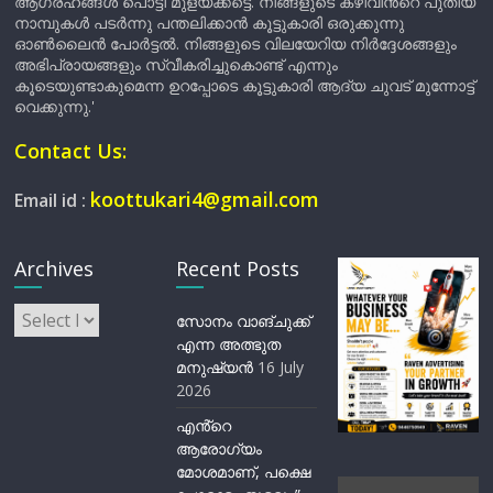
ആഗ്രഹങ്ങൾ പൊട്ടി മുളയ്ക്കട്ടെ. നിങ്ങളുടെ കഴിവിന്‍റെ പുതിയ
നാമ്പുകൾ പടർന്നു പന്തലിക്കാൻ കൂട്ടുകാരി ഒരുക്കുന്നു
ഓൺലൈൻ പോർട്ടൽ. നിങ്ങളുടെ വിലയേറിയ നിർദ്ദേശങ്ങളും
അഭിപ്രായങ്ങളും സ്വീകരിച്ചുകൊണ്ട് എന്നും
കൂടെയുണ്ടാകുമെന്ന ഉറപ്പോടെ കൂട്ടുകാരി ആദ്യ ചുവട് മുന്നോട്ട്
വെക്കുന്നു.'
Contact Us:
koottukari4@gmail.com
Email id :
Archives
Recent Posts
Archives
സോനം വാങ്ചുക്ക്
എന്ന അത്ഭുത
മനുഷ്യന്‍
16 July
2026
എൻ്റെ
ആരോഗ്യം
മോശമാണ്, പക്ഷെ