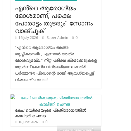
എൻ്റെ ആരോഗ്യം
മോശമാണ്, പക്ഷെ
പോരാട്ടം തുടരും” സോനം
വാങ്ചുക്
16 July 2026
Super Admin
0
“എന്‍റെ ആരോഗ്യം അത്ര
തൃപ്തികരമല്ല, എന്നാൽ അത്ര
മോശവുമല്ല.” നീറ്റ് പരീക്ഷ ക്രമക്കേടുകളെ
തുടർന്ന് കേന്ദ്ര വിദ്യാഭ്യാസ മന്ത്രി
ധർമ്മേന്ദ്ര പ്രധാന്റെ രാജി ആവശ്യപ്പെട്ട്
വ്യാഴാഴ്ച ജന്തർ
കേപ് വെര്‍ദെയുടെ പ്രതിരോധത്തില്‍
കാലിടറി ചെമ്പട
0
16 June 2026
ഐശ്വര്യത്തി