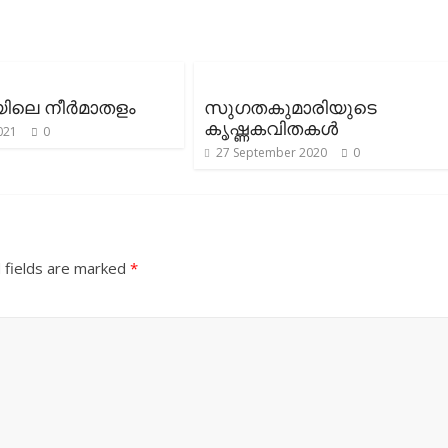
യിലെ നീർമാതളം
സുഗതകുമാരിയുടെ
കൃഷ്ണകവിതകൾ
021
0
27 September 2020
0
 fields are marked
*