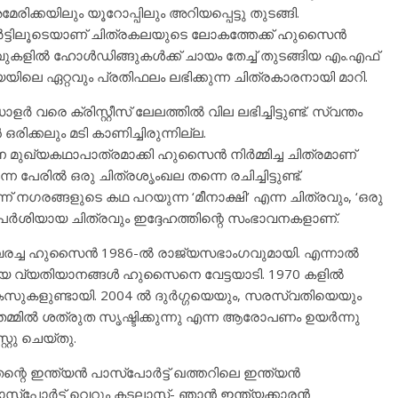
ക്കയിലും യൂറോപ്പിലും അറിയപ്പെട്ടു തുടങ്ങി.
‍ട്ടിലൂടെയാണ് ചിത്രകലയുടെ ലോകത്തേക്ക് ഹുസൈന്‍
ില്‍ ഹോള്‍ഡിങ്ങുകള്‍ക്ക് ചായം തേച്ച് തുടങ്ങിയ എം.എഫ്
യയിലെ ഏറ്റവും പ്രതിഫലം ലഭിക്കുന്ന ചിത്രകാരനായി മാറി.
ര്‍ വരെ ക്രിസ്റ്റീസ് ലേലത്തില്‍ വില ലഭിച്ചിട്ടുണ്ട്. സ്വന്തം
ിക്കലും മടി കാണിച്ചിരുന്നില്ല.
ുഖ്യകഥാപാത്രമാക്കി ഹുസൈന്‍ നിര്‍മ്മിച്ച ചിത്രമാണ്
ന പേരില്‍ ഒരു ചിത്രശൃംഖല തന്നെ രചിച്ചിട്ടുണ്ട്.
ന് നഗരങ്ങളുടെ കഥ പറയുന്ന ‘മീനാക്ഷി’ എന്ന ചിത്രവും, ‘ഒരു
്പര്‍ശിയായ ചിത്രവും ഇദ്ദേഹത്തിന്റെ സംഭാവനകളാണ്.
രച്ച ഹുസൈന്‍ 1986-ല്‍ രാജ്യസഭാംഗവുമായി. എന്നാല്‍
യ വ്യതിയാനങ്ങള്‍ ഹുസൈനെ വേട്ടയാടി. 1970 കളില്‍
േസുകളുണ്ടായി. 2004 ല്‍ ദുര്‍ഗ്ഗയെയും, സരസ്വതിയെയും
തമ്മില്‍ ശത്രുത സൃഷ്ടിക്കുന്നു എന്ന ആരോപണം ഉയര്‍ന്നു
്റു ചെയ്തു.
െ ഇന്ത്യന്‍ പാസ്‌പോര്‍ട്ട് ഖത്തറിലെ ഇന്ത്യന്‍
സ്‌പോര്‍ട്ട് വെറും കടലാസ്- ഞാന്‍ ഇന്ത്യക്കാരന്‍