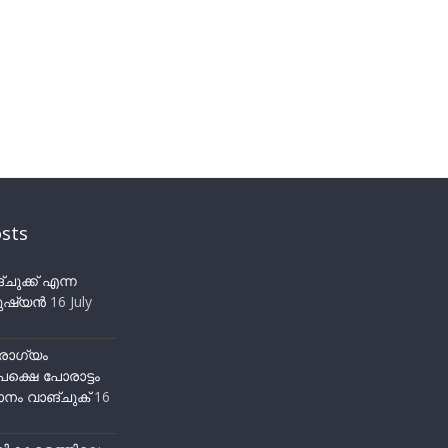
sts
ുക്ക് എന്ന
ഷ്യന്‍
16 July
ോഗ്യം
ക്ഷെ പോരാട്ടം
നം വാങ്ചുക്
16