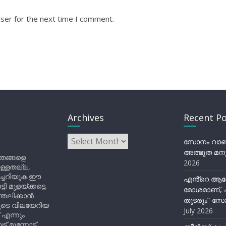
ser for the next time I comment.
Archives
Recent Po
Archives
സോനം വാങ്ച
അത്ഭുത മനു
ിതങ്ങളെ
2026
ുള്ളതല്ല,
ിച്ചറിയുക.ഈ
എൻ്റെ ആര
ുളയ്ക്കട്ടെ.
മോശമാണ്, പ
്തലിക്കാൻ
തുടരും” സോ
ളുടെ വിലയേറിയ
July 2026
 എന്നും
 മുന്നോട്ട്