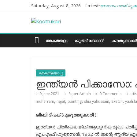
Skip
Saturday, August 8, 2026
Latest:
സോനം വാങ്ചുക്ക്
to
എൻ്റെ ആരോഗ്യം 
content
Koottukari
ബീന്‍സ് കൃഷി ക
തക്കാളി ചോറ്
ചില്ലുഭരണിയിലെ 
Kottukari
അകത്തളം
യൂത്ത് സോൺ
കൗതുകവാർ
കൈയ്യൊപ്പ്
ഇന്ത്യന്‍ പിക്കാസ
9 June 2021
Super Admin
0 Comments
artis
,
,
,
,
,
muharram
najaf
painting
shia yahussain
sketch
yaali 
ജിബി ദീപക് (എഴുത്തുകാരി )
ഇന്ത്യന്‍ ചിത്രകലയ്ക്ക് ആധുനിക മുഖം പതിപ
എം.എഫ് ഹുസൈന്‍. 1952 ല്‍ തന്റെ ആദ്യ ഏക