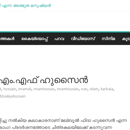
 എന്ന അത്ഭുത മനുഷ്യന്‍
മോശമാണ്, പക്ഷെ പോരാട്ടം തുടരും” സോനം വാങ്ചുക്
േരളത്തിലെ കാലാവസ്ഥയ്ക്ക്അനുയോജ്യമോ?..
പാരീസ് മിഠായികള്‍
ത്തകൾ
കൈയ്യൊപ്പ്
പറവ
വീഡിയോസ്
സിനിമ
കൂ
ോ: എം.എഫ് ഹുസൈന്‍
,
,
,
,
,
,
,
,
t
hussain
imamali
imamhassan
imamhussain
iran
islam
karbala
labbaikyahussain
്പിച്ചു നല്‍കിയ കലാകാരനാണ് മഖ്ബൂല്‍ ഫിദാ ഹുസൈന്‍ എന്ന
ാംഗ പ്രദര്‍ശനത്തോടെ ചിത്രകലയിലേക്ക് കടന്നുവന്ന