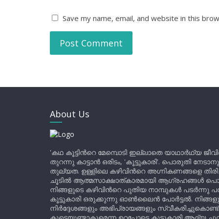
Save my name, email, and website in this brow
About Us
'കഥ കൂട്ടിന്‍റെ മേമ്പൊടി ഇല്ലാതെ യാഥാർഥ്യ ജീവ
തുറന്നു കാട്ടാൻ ഒരിടം, 'കൂട്ടുകാരി'. പൊരുതി നേടാന
തുല്യത. ഉള്ളിലെ കഴിവിന്‍റെ അഗ്നികണങ്ങളെ തിര
ചൂടിൽ ആത്മസാക്ഷാത്കാരമായി ആഗ്രഹങ്ങൾ പൊട്ടി മ
നിങ്ങളുടെ കഴിവിന്‍റെ പുതിയ നാമ്പുകൾ പടർന്നു പന
കൂട്ടുകാരി ഒരുക്കുന്നു ഓൺലൈൻ പോർട്ടൽ. നിങ്ങ
നിർദ്ദേശങ്ങളും അഭിപ്രായങ്ങളും സ്വീകരിച്ചുകൊണ്ട്
കൂടെയുണ്ടാകുമെന്ന ഉറപ്പോടെ കൂട്ടുകാരി ആദ്യ ചുവട്