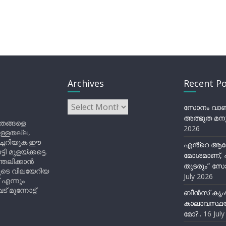
Archives
Recent Po
Archives
സോനം വാങ്ച
അത്ഭുത മനു
ിതങ്ങളെ
2026
ുള്ളതല്ല,
ിച്ചറിയുക.ഈ
എൻ്റെ ആര
ുളയ്ക്കട്ടെ.
മോശമാണ്, പ
്തലിക്കാൻ
തുടരും” സോ
ളുടെ വിലയേറിയ
July 2026
 എന്നും
 മുന്നോട്ട്
ബീന്‍സ് കൃ
കാലാവസ്ഥയ
മോ?..
16 Jul