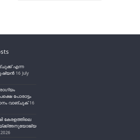
sts
ുക്ക് എന്ന
ഷ്യന്‍
16 July
ോഗ്യം
ക്ഷെ പോരാട്ടം
നം വാങ്ചുക്
16
ഷി കേരളത്തിലെ
്ക്ക്അനുയോജ്യ
y 2026