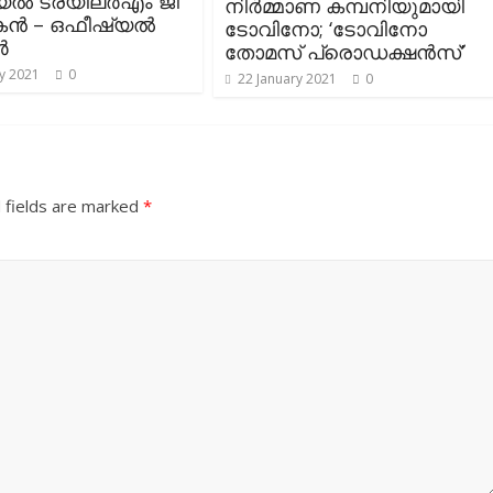
യൽ ട്രയിലർഎം ജി
നിര്‍മ്മാണ കമ്പനിയുമായി
ൻ – ഒഫീഷ്യൽ
ടോവിനോ; ‘ടോവിനോ
ർ
തോമസ് പ്രൊഡക്ഷന്‍സ്’
y 2021
0
22 January 2021
0
 fields are marked
*