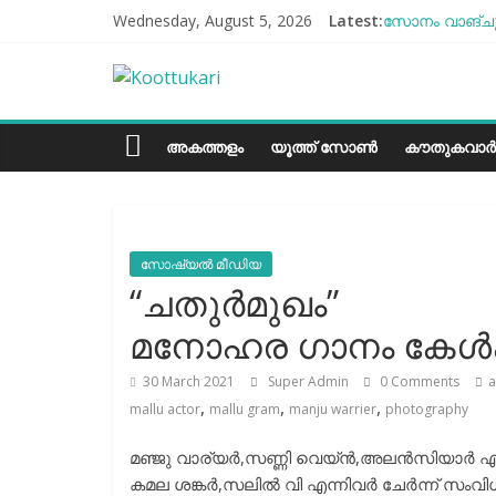
Skip
Wednesday, August 5, 2026
Latest:
സോനം വാങ്ചുക
to
എൻ്റെ ആരോഗ്യ
content
Koottukari
ബീന്‍സ് കൃഷി
തക്കാളി ചോറ്
ചില്ലുഭരണിയി
Kottukari
അകത്തളം
യൂത്ത് സോൺ
കൗതുകവാർ
സോഷ്യല്‍ മീഡിയ
“ചതുര്‍മുഖം”
മനോഹര ഗാനം കേൾക
30 March 2021
Super Admin
0 Comments
a
,
,
,
mallu actor
mallu gram
manju warrier
photography
മഞ്ജു വാര്യര്‍,സണ്ണി വെയ്ന്‍,അലന്‍സിയാര്
കമല ശങ്കര്‍,സലില്‍ വി എന്നിവര്‍ ചേർന്ന് സ