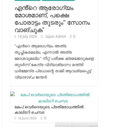
എൻ്റെ ആരോഗ്യം
മോശമാണ്, പക്ഷെ
പോരാട്ടം തുടരും” സോനം
വാങ്ചുക്
16 July 2026
Super Admin
0
“എന്‍റെ ആരോഗ്യം അത്ര
തൃപ്തികരമല്ല, എന്നാൽ അത്ര
മോശവുമല്ല.” നീറ്റ് പരീക്ഷ ക്രമക്കേടുകളെ
തുടർന്ന് കേന്ദ്ര വിദ്യാഭ്യാസ മന്ത്രി
ധർമ്മേന്ദ്ര പ്രധാന്റെ രാജി ആവശ്യപ്പെട്ട്
വ്യാഴാഴ്ച ജന്തർ
കേപ് വെര്‍ദെയുടെ പ്രതിരോധത്തില്‍
കാലിടറി ചെമ്പട
0
16 June 2026
ഐശ്വര്യത്തി