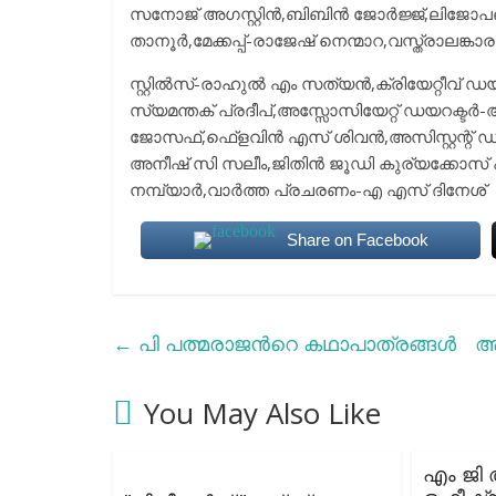
സനോജ് അഗസ്റ്റിന്‍,ബിബിന്‍ ജോര്‍ജ്ജ്,ലിജോ
താനൂര്‍,മേക്കപ്പ്-രാജേഷ് നെന്മാറ,വസ്ത്രാലങ്ക
സ്റ്റില്‍സ്-രാഹുല്‍ എം സത്യന്‍,ക്രിയേറ്റീവ
സ്യമന്തക് പ്രദീപ്,അസ്സോസിയേറ്റ് ഡയറക്ടര്‍-
ജോസഫ്,ഫെ്ളവിന്‍ എസ് ശിവന്‍,അസിസ്റ്റന്റ് ഡയറ
അനീഷ് സി സലീം,ജിതിന്‍ ജൂഡി കുര്യക്കോസ് പു
നമ്പ്യാര്‍,വാര്‍ത്ത പ്രചരണം-എ എസ് ദിനേശ്
Share on Facebook
←
പി പത്മരാജന്‍റെ കഥാപാത്രങ്ങള്‍
ആ
You May Also Like
എം ജി