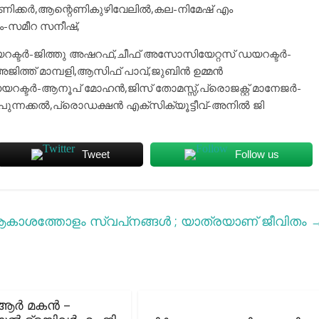
പണിക്കര്‍,ആന്റെണികുഴിവേലില്‍,കല-നിമേഷ് എം
ാരം-സമീറ സനീഷ്,
് ഡയറക്ടര്‍-ജിത്തു അഷറഫ്,ചീഫ് അസോസിയേറ്റസ് ഡയറക്ടര്‍-
അജിത്ത് മാമ്പളി,ആസിഫ് പാവ്,ജുബിന്‍ ഉമ്മന്‍
ക്ടര്‍-ആനൂപ് മോഹന്‍,ജിസ് തോമസ്സ്,പ്രൊജക്റ്റ് മാനേജര്‍-
ന്നക്കല്‍,പ്രൊഡക്ഷന്‍ എക്സിക്യൂട്ടീവ്-അനില്‍ ജി
Tweet
Follow us
കാശത്തോളം സ്വപ്‌നങ്ങൾ ; യാത്രയാണ് ജീവിതം
 ആർ മകൻ –