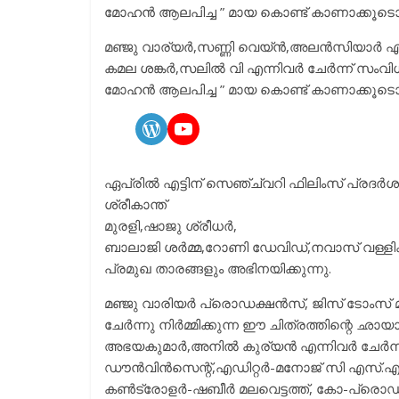
മോഹൻ ആലപിച്ച ” മായ കൊണ്ട് കാണാക്കൂടൊരുക
മഞ്ജു വാര്യര്‍,സണ്ണി വെയ്ന്‍,അലന്‍സിയാര്
കമല ശങ്കര്‍,സലില്‍ വി എന്നിവര്‍ ചേർന്ന് സ
മോഹൻ ആലപിച്ച ” മായ കൊണ്ട് കാണാക്കൂടൊരുക
WordPress
https://youtu.be/9mr
ഏപ്രിൽ എട്ടിന് സെഞ്ച്വറി ഫിലിംസ് പ്രദർശ
ശ്രീകാന്ത്
മുരളി,ഷാജു ശ്രീധര്‍,
ബാലാജി ശര്‍മ്മ,റോണി ഡേവിഡ്,നവാസ് വള്ളിക
പ്രമുഖ താരങ്ങളും അഭിനയിക്കുന്നു.
മഞ്ജു വാരിയർ പ്രൊഡക്ഷൻസ്, ജിസ് ടോംസ് മൂവീ
ചേര്‍ന്നു നിര്‍മ്മിക്കുന്ന ഈ ചിത്രത്തിന്റെ ഛ
അഭയകുമാര്‍,അനില്‍ കുര്യന്‍ എന്നിവര്‍ ചേര
ഡൗന്‍വിന്‍സെന്റ്,എഡിറ്റര്‍-മനോജ് സി എസ്.എ
കണ്‍ട്രോളര്‍-ഷബീര്‍ മലവെട്ടത്ത്, കോ-പ്രൊഡ