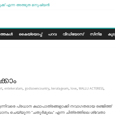
്ക് എന്ന അത്ഭുത മനുഷ്യന്‍
ം മോശമാണ്, പക്ഷെ പോരാട്ടം തുടരും” സോനം വാങ്ചുക്
 കേരളത്തിലെ കാലാവസ്ഥയ്ക്ക്അനുയോജ്യമോ?..
ലെ പാരീസ് മിഠായികള്‍
ത്തകൾ
കൈയ്യൊപ്പ്
പറവ
വീഡിയോസ്
സിനിമ
കൂ
്കാം
,
,
,
,
,
,
rt
entekeralam
godsowncountry
keralageam
love
MALLU ACTERESS
‍ എന്നിവരെ പ്രധാന കഥാപാത്രങ്ങളാക്കി നവാഗതരായ രഞ്ജിത്ത്
ംവിധാനം ചെയ്യുന്ന “ചതുർമുഖം” എന്ന ചിത്രത്തിലെ ശ്വേതാ