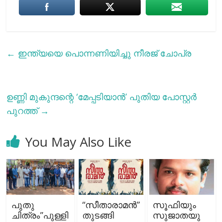
←
ഇന്ത്യയെ പൊന്നണിയിച്ചു നീരജ് ചോപ്ര
ഉണ്ണി മുകുന്ദന്റെ ‘മേപ്പടിയാൻ’ പുതിയ പോസ്റ്റർ
പുറത്ത്
→
You May Also Like
പുതു
“സീതാരാമൻ”
സൂഫിയും
ചിത്രം”പുള്ളി
തുടങ്ങി
സുജാതയു