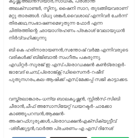
കൃഷ്ണ,അലന്‍സിയാര്‍,സാധിക, പ്രശാന്ത്
അലക്‌സാണ്ടർ, സ്മിനു, ഷൈനി സാറ, തുടങ്ങിയവരാണ്
മറ്റു താരങ്ങള്‍. വിധു ശങ്കര്‍,വെെശാഖ് എന്നിവര്‍ ചേര്‍ന്ന്
തിരക്കഥ,സംഭാഷണമെഴുതുന്ന ഫോര്‍ എന്ന
ചിത്രത്തിന്റെ ഛായാഗ്രഹണം പ്രകാശ് വേലായുധന്‍
നിര്‍വ്വഹിക്കുന്നു
ബി കെ ഹരിനാരായണന്‍,സന്തോഷ് വര്‍മ്മ എന്നിവരുടെ
വരികള്‍ക്ക് ബിജിബാല്‍ സംഗീതം പകരുന്നു.
എഡിറ്റര്‍-സൂരജ് ഇ എസ്.പ്രൊഡക്ഷന്‍ കണ്‍ട്രോളര്‍-
ജാവേദ് ചെമ്പ്,പ്രൊജ്ക്റ്റ് ഡിസെെനര്‍-റഷീദ്
പുതുനഗരം,കല-ആഷിക്ക് എസ്,മേക്കപ്പ്-സജി കാട്ടാക്കട.
വസ്ത്രലാങ്കാരം-ധന്യ ബാലകൃഷ്ണന്‍, സ്റ്റില്‍സ്-സിബി
ചീരാന്‍,ചീഫ് അസോസിയേറ്റ് ഡയറക്ടര്‍-ചാക്കോ
കാഞ്ഞൂപറമ്പന്‍,ആക്ഷന്‍-
അഷറഫ്ഗുരുക്കള്‍,പ്രൊഡക്ഷന്‍എക്സിക്യൂട്ടീവ്
-ശ്രീക്കുട്ടന്‍,വാര്‍ത്ത പ്രചരണം-എ എസ് ദിനേശ്