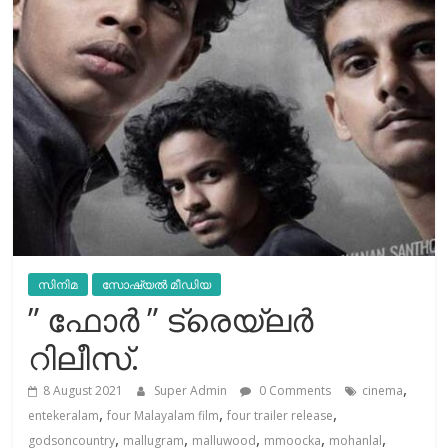
സിനിമ
സോഷ്യല്‍ മീഡിയ
” ഫോര്‍ ” ട്രെയ്ലർ
റിലീസ്.
,
8 August 2021
Super Admin
0 Comments
cinema
,
,
,
entekeralam
four Malayalam film
four trailer release
,
,
,
,
,
godsoncountry
mallugram
malluwood
mmoocka
mohanlal