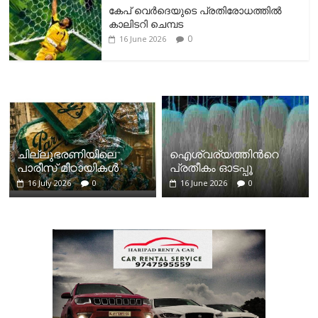
കേപ് വെര്‍ദെയുടെ പ്രതിരോധത്തില്‍
കാലിടറി ചെമ്പട
0
16 June 2026
ചില്ലുഭരണിയിലെ
ഐശ്വര്യത്തിന്‍റെ
പാരീസ് മിഠായികള്‍
പ്രതീകം ഓടപ്പൂ
16 July 2026
0
16 June 2026
0