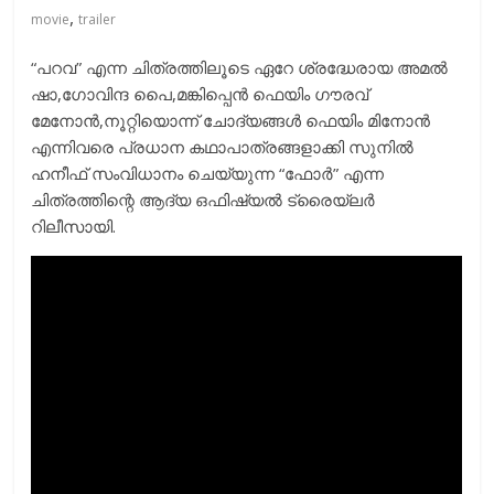
,
movie
trailer
“പറവ” എന്ന ചിത്രത്തിലൂടെ ഏറേ ശ്രദ്ധേരായ അമല്‍
ഷാ,ഗോവിന്ദ പെെ,മങ്കിപ്പെന്‍ ഫെയിം ഗൗരവ്
മേനോന്‍,നൂറ്റിയൊന്ന് ചോദ്യങ്ങള്‍ ഫെയിം മിനോന്‍
എന്നിവരെ പ്രധാന കഥാപാത്രങ്ങളാക്കി സുനില്‍
ഹനീഫ് സംവിധാനം ചെയ്യുന്ന “ഫോര്‍” എന്ന
ചിത്രത്തിന്റെ ആദ്യ ഒഫിഷ്യൽ ട്രൈയ്ലർ
റിലീസായി.