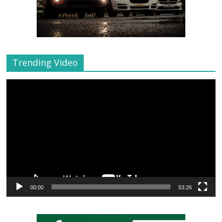
Trending Video
Video
Player
00:00
53:26