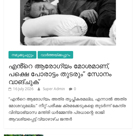
നമുക്കുചുറ്റും
വാർത്തയ്ക്കപ്പുറം
എൻ്റെ ആരോഗ്യം മോശമാണ്,
പക്ഷെ പോരാട്ടം തുടരും” സോനം
വാങ്ചുക്
16 July 2026
Super Admin
0
“എന്‍റെ ആരോഗ്യം അത്ര തൃപ്തികരമല്ല, എന്നാൽ അത്ര
മോശവുമല്ല.” നീറ്റ് പരീക്ഷ ക്രമക്കേടുകളെ തുടർന്ന് കേന്ദ്ര
വിദ്യാഭ്യാസ മന്ത്രി ധർമ്മേന്ദ്ര പ്രധാന്റെ രാജി
ആവശ്യപ്പെട്ട് വ്യാഴാഴ്ച ജന്തർ