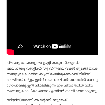
പ്രശസ്ത താരങ്ങളായ ഉണ്ണി മുകുന്ദന്‍,ആസിഫ്
അലി,അജു വര്‍ഗ്ഗീസ്,സിദ്ദിഖ്,നിഖില വിമൽ തുടങ്ങിയവര്‍
തങ്ങളുടെ ഫേയ്‌സ് ബുക്ക് പേജിലൂടെയാണ് റിലീസ്
ചെയ്തത്. ബ്ളൂം ഇന്റര്‍ നാഷണലിന്റെ ബാനറില്‍ വേണു
ഗോപാലകൃഷ്ണന്‍ നിര്‍മ്മിക്കുന്ന ഈ ചിത്രത്തില്‍ മമിത
ബെെജു,ഗോപികാ രമേശ് എന്നിവര്‍ നായികമാരാവുന്നു.
സിദ്ധിഖ്,ജോണി ആന്റെണി, സുരേഷ്