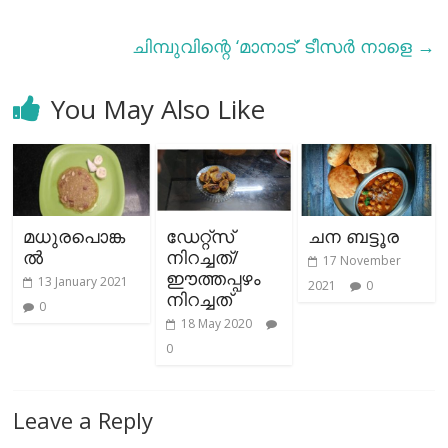
ചിമ്പുവിന്റെ ‘മാനാട്’ ടീസര്‍ നാളെ
→
You May Also Like
മധുരപൊങ്ക
ഡേറ്റ്‌സ്
ചന ബട്ടൂര
ല്‍
നിറച്ചത്/
17 November
ഈത്തപ്പഴം
13 January 2021
2021
0
നിറച്ചത്
0
18 May 2020
0
Leave a Reply