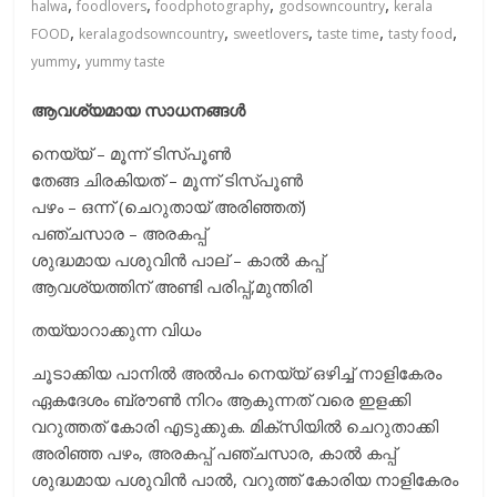
,
,
,
,
halwa
foodlovers
foodphotography
godsowncountry
kerala
,
,
,
,
,
FOOD
keralagodsowncountry
sweetlovers
taste time
tasty food
,
yummy
yummy taste
ആവശ്യമായ സാധനങ്ങള്‍
നെയ്യ് – മൂന്ന് ടിസ്പൂണ്‍
തേങ്ങ ചിരകിയത് – മൂന്ന് ടിസ്പൂണ്‍
പഴം – ഒന്ന് (ചെറുതായ് അരിഞ്ഞത്)
പഞ്ചസാര – അരകപ്പ്
ശുദ്ധമായ പശുവിന്‍ പാല് – കാല്‍ കപ്പ്
ആവശ്യത്തിന് അണ്ടി പരിപ്പ്,മുന്തിരി
തയ്യാറാക്കുന്ന വിധം
ചൂടാക്കിയ പാനില്‍ അല്‍പം നെയ്യ് ഒഴിച്ച് നാളികേരം
ഏകദേശം ബ്രൗണ്‍ നിറം ആകുന്നത് വരെ ഇളക്കി
വറുത്തത് കോരി എടുക്കുക. മിക്‌സിയില്‍ ചെറുതാക്കി
അരിഞ്ഞ പഴം, അരകപ്പ് പഞ്ചസാര, കാല്‍ കപ്പ്
ശുദ്ധമായ പശുവിന്‍ പാല്‍, വറുത്ത് കോരിയ നാളികേരം