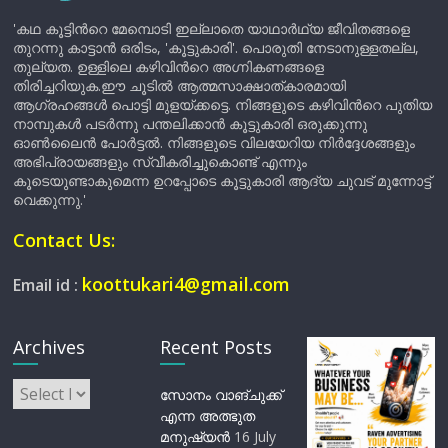
'കഥ കൂട്ടിന്‍റെ മേമ്പൊടി ഇല്ലാതെ യാഥാർഥ്യ ജീവിതങ്ങളെ
തുറന്നു കാട്ടാൻ ഒരിടം, 'കൂട്ടുകാരി'. പൊരുതി നേടാനുള്ളതല്ല,
തുല്യത. ഉള്ളിലെ കഴിവിന്‍റെ അഗ്നികണങ്ങളെ
തിരിച്ചറിയുക.ഈ ചൂടിൽ ആത്മസാക്ഷാത്കാരമായി
ആഗ്രഹങ്ങൾ പൊട്ടി മുളയ്ക്കട്ടെ. നിങ്ങളുടെ കഴിവിന്‍റെ പുതിയ
നാമ്പുകൾ പടർന്നു പന്തലിക്കാൻ കൂട്ടുകാരി ഒരുക്കുന്നു
ഓൺലൈൻ പോർട്ടൽ. നിങ്ങളുടെ വിലയേറിയ നിർദ്ദേശങ്ങളും
അഭിപ്രായങ്ങളും സ്വീകരിച്ചുകൊണ്ട് എന്നും
കൂടെയുണ്ടാകുമെന്ന ഉറപ്പോടെ കൂട്ടുകാരി ആദ്യ ചുവട് മുന്നോട്ട്
വെക്കുന്നു.'
Contact Us:
koottukari4@gmail.com
Email id :
Archives
Recent Posts
Archives
സോനം വാങ്ചുക്ക്
എന്ന അത്ഭുത
മനുഷ്യന്‍
16 July