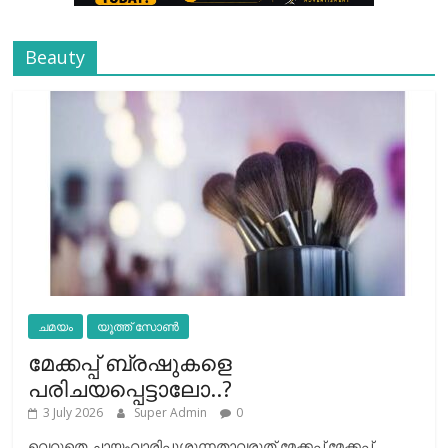
Beauty
ചമയം
യൂത്ത് സോൺ
മേക്കപ്പ് ബ്രഷുകളെ
പരിചയപ്പെട്ടാലോ..?
3 July 2026
Super Admin
0
വെറുതെ ചായംവാരിപ്പൂശുന്നതാവരുത് മേക്കപ്പ്.മേക്കപ്പ്