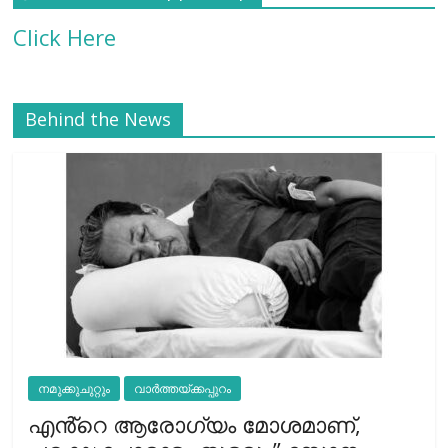
Click Here
Behind the News
നമുക്കുചുറ്റും
വാർത്തയ്ക്കപ്പുറം
എൻ്റെ ആരോഗ്യം മോശമാണ്,