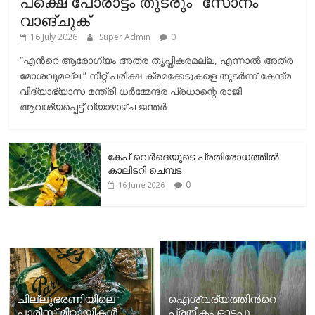
പക്ഷെ പോരാട്ടം തുടരും” സോനം
വാങ്ചുക്
16 July 2026
Super Admin
0
“എന്‍റെ ആരോഗ്യം അത്ര തൃപ്തികരമല്ല, എന്നാൽ അത്ര
മോശവുമല്ല.” നീറ്റ് പരീക്ഷ ക്രമക്കേടുകളെ തുടർന്ന് കേന്ദ്ര
വിദ്യാഭ്യാസ മന്ത്രി ധർമ്മേന്ദ്ര പ്രധാന്റെ രാജി
ആവശ്യപ്പെട്ട് വ്യാഴാഴ്ച ജന്തർ
കേപ് വെര്‍ദെയുടെ പ്രതിരോധത്തില്‍
കാലിടറി ചെമ്പട
0
16 June 2026
ചില്ലുഭരണിയിലെ
ഐശ്വര്യത്തിന്‍റെ
പാരീസ് മിഠായികള്‍
പ്രതീകം ഓടപ്പൂ