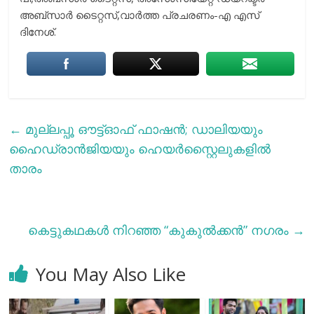
അബ്‌സാര്‍ ടൈറ്റസ്,വാർത്ത പ്രചരണം-എ എസ്
ദിനേശ്.
←
മുല്ലപ്പൂ ഔട്ട്‌ഓഫ് ഫാഷൻ; ഡാലിയയും
ഹൈഡ്രാൻജിയയും ഹെയർസ്റ്റൈലുകളിൽ
താരം
കെട്ടുകഥകൾ നിറഞ്ഞ “കുകുൽക്കൻ” നഗരം
→
You May Also Like