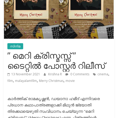
സിനിമ
” മെറി ക്രിസ്മസ്സ് ”
ടൈറ്റിൽ പോസ്റ്റര്‍ റിലീസ്
,
13 November 2021
Krishna R
0 Comments
cinema
,
,
,
film
malayalamfilm
Merry Christmas
movie
കാര്‍ത്തിക് രാമകൃഷ്ണന്‍, ഡയാനാ ഹമീദ് എന്നിവരെ
പ്രധാന കഥാപാത്രങ്ങളാക്കി മിഥുന്‍ ജ്യോതി
തിരക്കഥയെഴുതി സംവിധാനം ചെയ്യുന്ന “മെറി
ക്രിസ്മസ് ” (Merry Christmas)എന്ന ചിത്രത്തിന്റെ