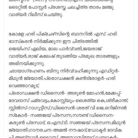
ടൈറ്റിൽ പോസ്റ്റർ പ്രശസ്ത ചലച്ചിത്ര താരം മഞ്ജു
വാര്യർ റിലീസ് ചെയ്തു.
കോമള ഹരി പിക്‌ചേഴ്‌സിന്റെ ബാനറില്‍ എസ്. ഹരി
ഭാസ്‌കരന്‍ നിര്‍മ്മിക്കുന്ന ഈ ചിത്രത്തിൽ
ജെയിംസ് ഏലിയ, മാല പാര്‍വ്വതി,ജയരാജ്
വാര്യര്‍,രാജ് കലേഷ് തുടങ്ങിയ പ്രമുഖ താരങ്ങളും
അഭിനയിക്കുന്നു.
ഛായാഗ്രഹണം ബിനു നിർവ്വഹിക്കുന്നു.എഡിറ്റർ-
മിഥുൻ ജ്യോതി.പ്രൊഡക്ഷന്‍ കണ്‍ട്രോളര്‍-ഹരി
വെഞ്ഞാറമൂട്,
പ്രൊഡക്ഷന്‍ ഡിസൈന്‍- അരുണ്‍ മോഹന്‍,മേക്കപ്പ്-
ദേവദാസ് ചമ്രവട്ടം,കോസ്റ്റ്യൂം-ശൈത്യ കെ,ശ്രീകാന്ത്,
സ്റ്റിൽസ്-റാഗൂട്ടീസ്,ഡിസൈൻ-ശരത് വി ജെ,ഒറിജിനല്‍
സ്‌കോര്‍- സഞജയ് പ്രസന്ന,സൗണ്ട് ഡിസൈന-
കരുണ്‍ പ്രസാദ്, ഒ.എസ്.ടി. സഞജയ് പ്രസന്ന,മിഥുന്‍
ജ്യോതി.ഗാനരചന-അമല്‍ നൗഷാദ്,ഡോക്ടർ ദേവിക
പി,അബ്‌സാര്‍ ടൈറ്റസ്, അസോസിയേറ്റ് ഡയറക്ടർ-