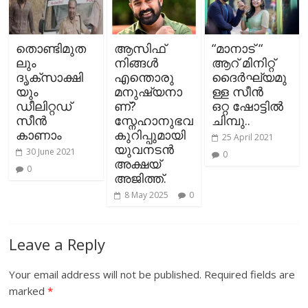
തൊണ്ടിമുത
ആസിഫ്
“മാനാട് “
ലും
നിങ്ങള്‍
ആറ് മിനിറ്റ്
ദൃക്സാക്ഷി
എന്തൊരു
ദൈര്‍ഘ്യമു
യും
മനുഷ്യനാ
ള്ള സീൻ
ഡീലിറ്റഡ്
ണ്?
ഒറ്റ ഷോട്ടിൽ
സീന്‍
സ്നേഹാനുഭവ
ചിമ്പു..
കാണാം
കുറിപ്പുമായി
25 April 2021
യുവനടന്‍
30 June 2021
0
അക്ഷയ്
0
അജിത്ത്.
8 May 2025
0
Leave a Reply
Your email address will not be published.
Required fields are
marked
*