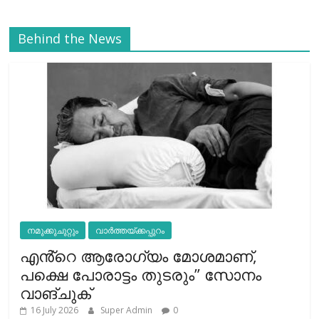
Behind the News
നമുക്കുചുറ്റും
വാർത്തയ്ക്കപ്പുറം
എൻ്റെ ആരോഗ്യം മോശമാണ്,
പക്ഷെ പോരാട്ടം തുടരും” സോനം
വാങ്ചുക്
16 July 2026
Super Admin
0