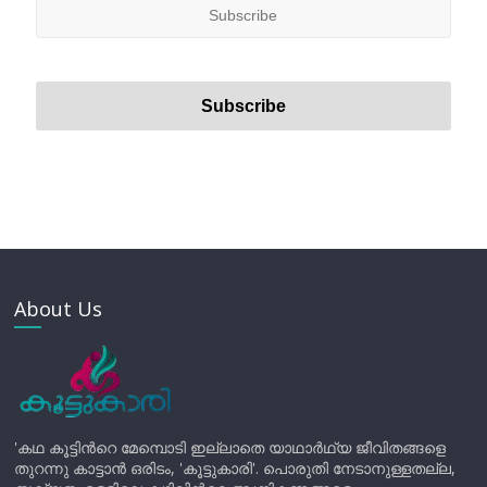
About Us
'കഥ കൂട്ടിന്‍റെ മേമ്പൊടി ഇല്ലാതെ യാഥാർഥ്യ ജീവിതങ്ങളെ
തുറന്നു കാട്ടാൻ ഒരിടം, 'കൂട്ടുകാരി'. പൊരുതി നേടാനുള്ളതല്ല,