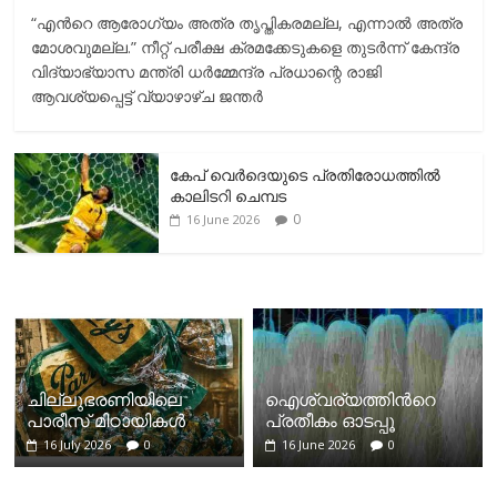
“എന്‍റെ ആരോഗ്യം അത്ര തൃപ്തികരമല്ല, എന്നാൽ അത്ര
മോശവുമല്ല.” നീറ്റ് പരീക്ഷ ക്രമക്കേടുകളെ തുടർന്ന് കേന്ദ്ര
വിദ്യാഭ്യാസ മന്ത്രി ധർമ്മേന്ദ്ര പ്രധാന്റെ രാജി
ആവശ്യപ്പെട്ട് വ്യാഴാഴ്ച ജന്തർ
കേപ് വെര്‍ദെയുടെ പ്രതിരോധത്തില്‍
കാലിടറി ചെമ്പട
0
16 June 2026
ചില്ലുഭരണിയിലെ
ഐശ്വര്യത്തിന്‍റെ
പാരീസ് മിഠായികള്‍
പ്രതീകം ഓടപ്പൂ
16 July 2026
0
16 June 2026
0