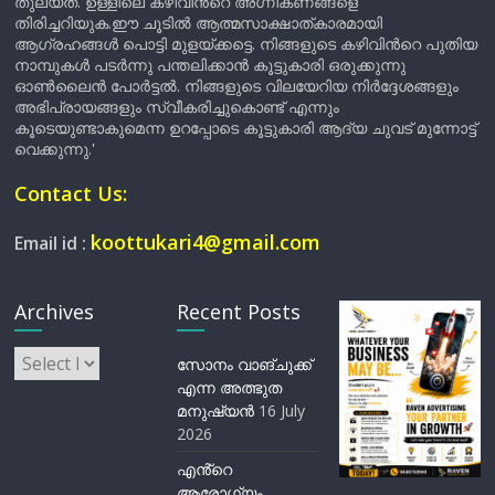
തുല്യത. ഉള്ളിലെ കഴിവിന്‍റെ അഗ്നികണങ്ങളെ
തിരിച്ചറിയുക.ഈ ചൂടിൽ ആത്മസാക്ഷാത്കാരമായി
ആഗ്രഹങ്ങൾ പൊട്ടി മുളയ്ക്കട്ടെ. നിങ്ങളുടെ കഴിവിന്‍റെ പുതിയ
നാമ്പുകൾ പടർന്നു പന്തലിക്കാൻ കൂട്ടുകാരി ഒരുക്കുന്നു
ഓൺലൈൻ പോർട്ടൽ. നിങ്ങളുടെ വിലയേറിയ നിർദ്ദേശങ്ങളും
അഭിപ്രായങ്ങളും സ്വീകരിച്ചുകൊണ്ട് എന്നും
കൂടെയുണ്ടാകുമെന്ന ഉറപ്പോടെ കൂട്ടുകാരി ആദ്യ ചുവട് മുന്നോട്ട്
വെക്കുന്നു.'
Contact Us:
koottukari4@gmail.com
Email id :
Archives
Recent Posts
Archives
സോനം വാങ്ചുക്ക്
എന്ന അത്ഭുത
മനുഷ്യന്‍
16 July
2026
എൻ്റെ
ആരോഗ്യം