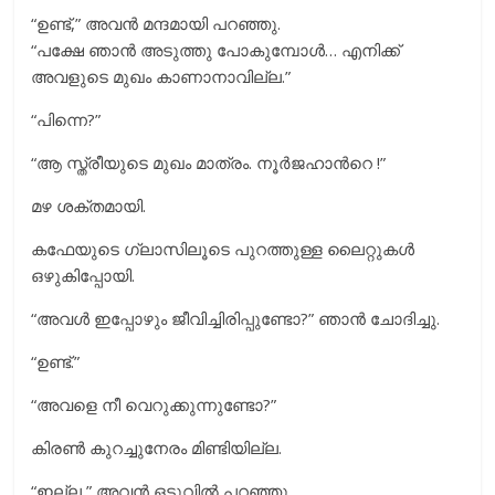
“ഉണ്ട്,” അവൻ മന്ദമായി പറഞ്ഞു.
“പക്ഷേ ഞാൻ അടുത്തു പോകുമ്പോൾ… എനിക്ക്
അവളുടെ മുഖം കാണാനാവില്ല.”
“പിന്നെ?”
“ആ സ്ത്രീയുടെ മുഖം മാത്രം. നൂര്‍ജഹാന്‍റെ !”
മഴ ശക്തമായി.
കഫേയുടെ ഗ്ലാസിലൂടെ പുറത്തുള്ള ലൈറ്റുകൾ
ഒഴുകിപ്പോയി.
“അവൾ ഇപ്പോഴും ജീവിച്ചിരിപ്പുണ്ടോ?” ഞാൻ ചോദിച്ചു.
“ഉണ്ട്.”
“അവളെ നീ വെറുക്കുന്നുണ്ടോ?”
കിരൺ കുറച്ചുനേരം മിണ്ടിയില്ല.
“ഇല്ല,” അവൻ ഒടുവിൽ പറഞ്ഞു.