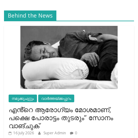
Behind the News
നമുക്കുചുറ്റും
വാർത്തയ്ക്കപ്പുറം
എൻ്റെ ആരോഗ്യം മോശമാണ്,
പക്ഷെ പോരാട്ടം തുടരും” സോനം
വാങ്ചുക്
16 July 2026
Super Admin
0