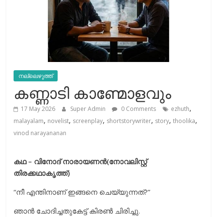
നല്ലെഴുത്ത്
കണ്ണാടി കാണ്മോളവും
,
17 May 2026
Super Admin
0 Comments
ezhuth
,
,
,
,
,
,
malayalam
novelist
screenplay
shortstorywriter
story
thoolika
vinod narayananan
കഥ – വിനോദ് നാരായണന്‍(നോവലിസ്റ്റ്
തിരക്കഥാകൃത്ത്)
“നീ എന്തിനാണ് ഇങ്ങനെ ചെയ്യുന്നത്?”
ഞാന്‍ ചോദിച്ചതുകേട്ട് കിരൺ ചിരിച്ചു.