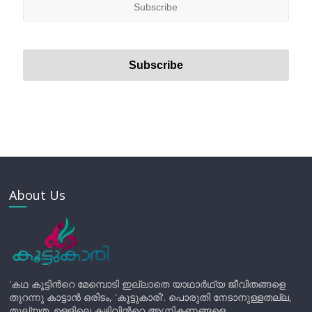
About Us
'കഥ കൂട്ടിന്‍റെ മേമ്പൊടി ഇല്ലാതെ യാഥാർഥ്യ ജീവിതങ്ങളെ
തുറന്നു കാട്ടാൻ ഒരിടം, 'കൂട്ടുകാരി'. പൊരുതി നേടാനുള്ളതല്ല,
തുല്യത. ഉള്ളിലെ കഴിവിന്‍റെ അഗ്നികണങ്ങളെ