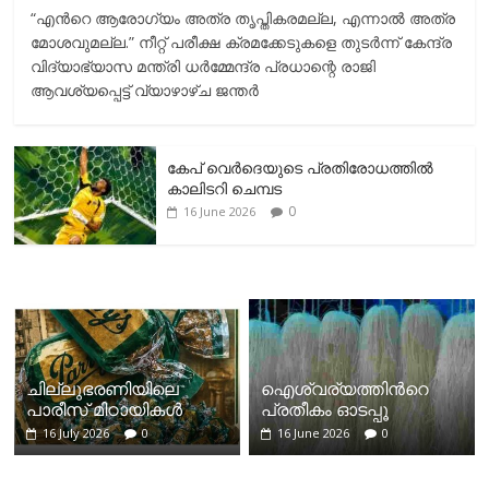
“എന്‍റെ ആരോഗ്യം അത്ര തൃപ്തികരമല്ല, എന്നാൽ അത്ര
മോശവുമല്ല.” നീറ്റ് പരീക്ഷ ക്രമക്കേടുകളെ തുടർന്ന് കേന്ദ്ര
വിദ്യാഭ്യാസ മന്ത്രി ധർമ്മേന്ദ്ര പ്രധാന്റെ രാജി
ആവശ്യപ്പെട്ട് വ്യാഴാഴ്ച ജന്തർ
കേപ് വെര്‍ദെയുടെ പ്രതിരോധത്തില്‍
കാലിടറി ചെമ്പട
0
16 June 2026
ചില്ലുഭരണിയിലെ
ഐശ്വര്യത്തിന്‍റെ
പാരീസ് മിഠായികള്‍
പ്രതീകം ഓടപ്പൂ
16 July 2026
0
16 June 2026
0