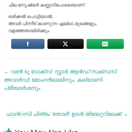
ചില മനുഷ്യർ കണ്ണാടിപോലെയാണ്.
ഒരിക്കൽ പൊട്ടിയാൽ,
അവർ പിന്നീട് കാണുന്ന എല്ലാ മുഖങ്ങളും
വളഞ്ഞതായിരിക്കും.
←
വൺ ടു ടോക്സ്- സ്റ്റാർ ആൻഡ് സക്സസ്
അവാര്‍ഡ്; മോഹന്‍ലാലിനും, കല്യാണി
പ്രീയദര്‍ശനും
ഫാന്‍റസി ചിത്രം ‘തേവര്‍’ ഉടന്‍ തിയേറ്ററിലേക്ക്
→